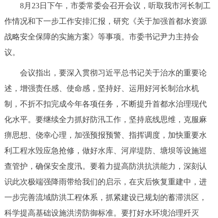
8月23日下午，市委常委会召开会议，听取我市河长制工
决策公开
专题公开
作情况和下一步工作安排汇报，研究《关于加强首都水资源
政务服务
战略安全保障的实施方案》等事项。市委书记尹力主持会
议。
个人服务
法人服务
部门服务
会议指出，要深入贯彻习近平总书记关于治水的重要论
述，增强责任感、使命感，坚持好、运用好河长制治水机
便民服务
利企服务
投资项目
制，不折不扣完成今年各项任务，不断提升首都水治理现代
化水平。要继续全力抓好防汛工作，坚持底线思维，克服麻
中介服务
阳光政务
痹思想、侥幸心理，加强预报预警、指挥调度，加快重要水
政民互动
利工程水毁应急抢修，做好水库、河岸堤防、塘坝等设施巡
查管护，确保安全度汛。要着力提高防洪抗洪能力，深刻认
12345网上接诉即办
我要咨询
我要建议
识此次极端强降雨带给我们的启示，在灾后恢复重建中，进
一步完善流域防洪工程体系，抓紧建设已规划的蓄滞洪区，
参与调查
在线访谈
图说互动
科学提高基础设施洪涝防御标准。要打好水环境治理歼灭