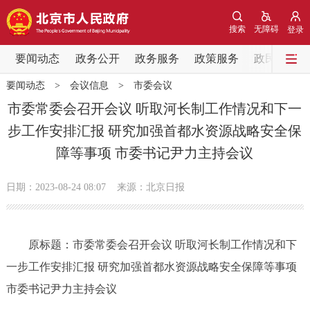
网站地图
搜索
无障碍
登录
要闻动态
要闻动态
政务公开
政务服务
政策服务
政民互动
要闻动态
>
会议信息
>
市委会议
党中央精神
国务院信息
中央部委动态
市委常委会召开会议 听取河长制工作情况和下一
步工作安排汇报 研究加强首都水资源战略安全保
北京要闻
会议信息
部门动态
障等事项 市委书记尹力主持会议
各区热点
日期：2023-08-24 08:07
来源：北京日报
政务公开
原标题：市委常委会召开会议 听取河长制工作情况和下
市领导
机构职能
政策服务
一步工作安排汇报 研究加强首都水资源战略安全保障等事项
政策兑现
政策解读
回应关切
市委书记尹力主持会议