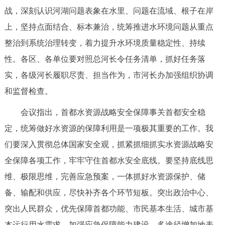
走进北京
战，深刻认识河湖问题表象在水里、问题在流域、根子在岸
上，坚持点面结合、标本兼治，统筹推进水环境问题从重点
北京概况
十六区概览
人文北京
整治到系统治理转变，着力提升水环境质量稳定性、持续
性。各区、各单位要对照总河长令任务清单，抓好任务落
绿色北京
图说北京
视频北京
实，各级河长履职尽责、担当作为，市河长办加强组织协调
多语种
和监督检查。
ENGLISH
한국어
日本語
会议指出，首都水资源战略安全保障事关首都安全稳
定，统筹做好水资源的保障利用是一项极其重要的工作。我
DEUTSCH
FRANÇAIS
РУССКИЙ ЯЗЫК
们要深入贯彻总体国家安全观，抓紧抓细抓实水资源战略安
全保障各项工作，牢牢守住首都水安全底线。要坚持底线思
ESPAÑOL
العربية
PORTUGUÊS
维、极限思维，完善应急预案，一体抓好水资源保护、储
备、输配和供应，尽快补齐各个环节短板。突出政治中心、
ITALIANO
突出人民群众，优先保障首都功能、市民基本生活、城市基
本运行用水需求。加强应急保障能力建设，多途径增加地表