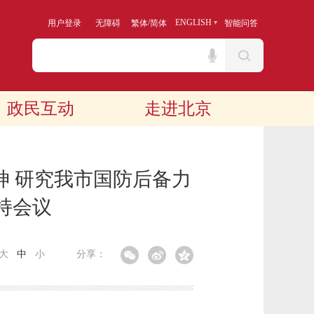
/
ENGLISH
用户登录
无障碍
繁体
简体
智能问答
政民互动
走进北京
神 研究我市国防后备力
持会议
大
中
小
分享：