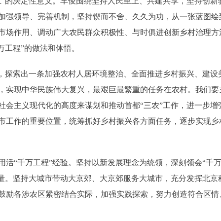
立”的决定性意义。车俊围绕坚持人民至上、共建共享，坚持创新
加强领导、完善机制，坚持锲而不舍、久久为功，从一张蓝图绘
市场作用、调动广大农民群众积极性、与时俱进创新乡村治理方法
万工程”的做法和体悟。
，探索出一条加强农村人居环境整治、全面推进乡村振兴、建设
，实现中华民族伟大复兴，最艰巨最繁重的任务在农村。我们要充
社会主义现代化的高度来谋划和推动首都“三农”工作，进一步增
市工作的重要位置，统筹抓好乡村振兴各方面任务，逐步实现乡
“千万工程”经验。坚持以新发展理念为统领，深刻领会“千万
质量。坚持大城市带动大京郊、大京郊服务大城市，充分发挥北京
鼓励各涉农区紧密结合实际，加强实践探索，努力创造符合区情