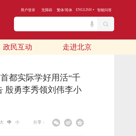
/
ENGLISH
用户登录
无障碍
繁体
简体
智能问答
政民互动
走进北京
合首都实际学好用活“千
告 殷勇李秀领刘伟李小
大
中
小
分享：