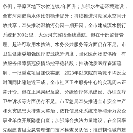
走进北京
条例，平原区地下水位连续7年回升；加强水生态环境建设，
全市河湖健康水体比例稳步提升；持续推进河湖滨水空间开
北京概况
十六区概览
人文北京
放共享，牵头推动温榆河公园一期开园，全市建成滨水慢行
系统超300公里，大运河京冀段全线通航。但在干部监督管
绿色北京
图说北京
视频北京
理、超许可取用水执法、水务公共服务等方面仍存不足。市
多语种
卫生健康委加强医疗资源统筹调度，强化医药物资供给，有
效服务保障新冠疫情防控平稳转段；推动优质医疗资源疏
ENGLISH
한국어
日本語
解，一批重点项目加快实施；2023年以来院前急救平均反应
时间同比缩短近三成，全市社区卫生服务中心均实现周末正
DEUTSCH
FRANÇAIS
РУССКИЙ ЯЗЫК
常开诊。但在正风肃纪反腐、分级诊疗体系建设、办理医疗
ESPAÑOL
العربية
PORTUGUÊS
卫生诉求等方面仍存不足。市应急局牵头推进全市安全生产
和火灾隐患大排查大整治，依托信息化系统指导40余万家企
ITALIANO
事业单位开展隐患自查；加强综合执法力量建设，在全国率
先组建省级应急管理部门技术检查员队伍；推进韧性城市建