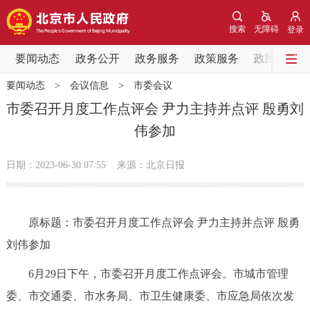
网站地图
搜索
无障碍
登录
要闻动态
要闻动态
政务公开
政务服务
政策服务
政民互动
要闻动态
>
会议信息
>
市委会议
党中央精神
国务院信息
中央部委动态
市委召开月度工作点评会 尹力主持并点评 殷勇刘
伟参加
北京要闻
会议信息
部门动态
日期：2023-06-30 07:55
来源：北京日报
各区热点
政务公开
原标题：市委召开月度工作点评会 尹力主持并点评 殷勇
刘伟参加
市领导
机构职能
政策服务
6月29日下午，市委召开月度工作点评会。市城市管理
政策兑现
政策解读
回应关切
委、市交通委、市水务局、市卫生健康委、市应急局依次发