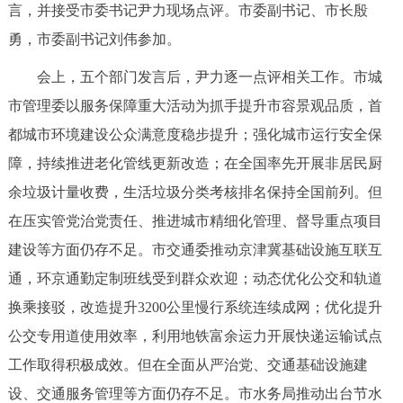
言，并接受市委书记尹力现场点评。市委副书记、市长殷
决策公开
专题公开
勇，市委副书记刘伟参加。
政务服务
会上，五个部门发言后，尹力逐一点评相关工作。市城
市管理委以服务保障重大活动为抓手提升市容景观品质，首
个人服务
法人服务
部门服务
都城市环境建设公众满意度稳步提升；强化城市运行安全保
障，持续推进老化管线更新改造；在全国率先开展非居民厨
便民服务
利企服务
投资项目
余垃圾计量收费，生活垃圾分类考核排名保持全国前列。但
在压实管党治党责任、推进城市精细化管理、督导重点项目
中介服务
阳光政务
建设等方面仍存不足。市交通委推动京津冀基础设施互联互
政民互动
通，环京通勤定制班线受到群众欢迎；动态优化公交和轨道
换乘接驳，改造提升3200公里慢行系统连续成网；优化提升
12345网上接诉即办
我要咨询
我要建议
公交专用道使用效率，利用地铁富余运力开展快递运输试点
工作取得积极成效。但在全面从严治党、交通基础设施建
参与调查
在线访谈
图说互动
设、交通服务管理等方面仍存不足。市水务局推动出台节水