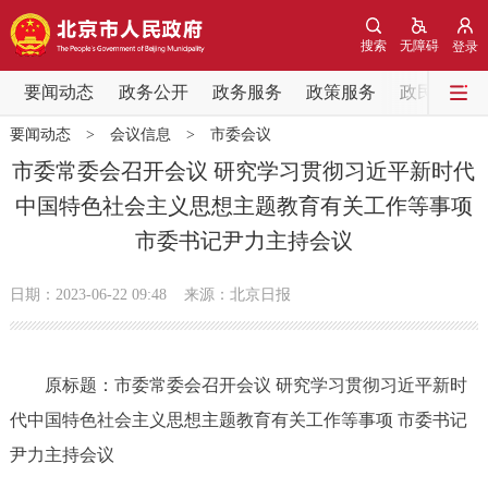
网站地图
搜索
无障碍
登录
要闻动态
要闻动态
政务公开
政务服务
政策服务
政民互动
要闻动态
>
会议信息
>
市委会议
党中央精神
国务院信息
中央部委动态
市委常委会召开会议 研究学习贯彻习近平新时代
中国特色社会主义思想主题教育有关工作等事项
北京要闻
会议信息
部门动态
市委书记尹力主持会议
各区热点
日期：2023-06-22 09:48
来源：北京日报
政务公开
原标题：市委常委会召开会议 研究学习贯彻习近平新时
市领导
机构职能
政策服务
代中国特色社会主义思想主题教育有关工作等事项 市委书记
政策兑现
政策解读
回应关切
尹力主持会议