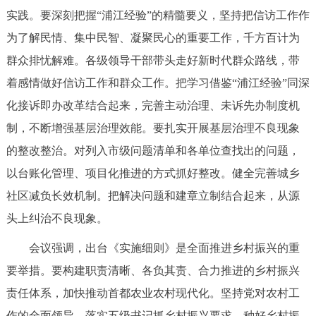
走进北京
实践。要深刻把握“浦江经验”的精髓要义，坚持把信访工作作
为了解民情、集中民智、凝聚民心的重要工作，千方百计为
北京概况
十六区概览
人文北京
群众排忧解难。各级领导干部带头走好新时代群众路线，带
着感情做好信访工作和群众工作。把学习借鉴“浦江经验”同深
绿色北京
图说北京
视频北京
化接诉即办改革结合起来，完善主动治理、未诉先办制度机
多语种
制，不断增强基层治理效能。要扎实开展基层治理不良现象
的整改整治。对列入市级问题清单和各单位查找出的问题，
ENGLISH
한국어
日本語
以台账化管理、项目化推进的方式抓好整改。健全完善城乡
社区减负长效机制。把解决问题和建章立制结合起来，从源
DEUTSCH
FRANÇAIS
РУССКИЙ ЯЗЫК
头上纠治不良现象。
ESPAÑOL
العربية
PORTUGUÊS
会议强调，出台《实施细则》是全面推进乡村振兴的重
要举措。要构建职责清晰、各负其责、合力推进的乡村振兴
ITALIANO
责任体系，加快推动首都农业农村现代化。坚持党对农村工
作的全面领导，落实五级书记抓乡村振兴要求。种好乡村振