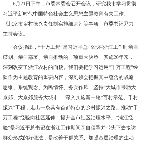
6月21日下午，市委常委会召开会议，研究我市学习贯彻
决策公开
专题公开
习近平新时代中国特色社会主义思想主题教育有关工作、
政务服务
《北京市乡村振兴责任制实施细则》等事项。市委书记尹力
主持会议。
个人服务
法人服务
部门服务
会议指出，“千万工程”是习近平总书记在浙江工作时亲自
谋划、亲自部署、亲自推动的一项重大决策，实施20年来，
便民服务
利企服务
投资项目
深刻改变了浙江农村的面貌。我们要把学习运用“千万工程”经
验作为主题教育的重要内容，深刻领会把握其中蕴含的战略
中介服务
阳光政务
思维、系统观念、为民情怀、务实作风，坚持“大城市带动大
政民互动
京郊、大京郊服务大城市”，深入实施新一轮“百村示范、千村
振兴”工程，走出一条具有首都特点的乡村振兴之路。推动“千
12345网上接诉即办
我要咨询
我要建议
万工程”经验向社区延伸，提升全市社区治理水平。“浦江经
验”是习近平总书记在浙江工作期间亲自倡导并带头下去接访
参与调查
在线访谈
图说互动
群众形成的好做法，是改善干群关系、加强基层治理的生动