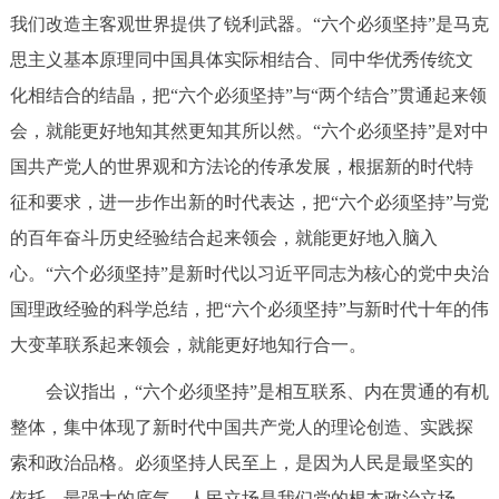
走进北京
我们改造主客观世界提供了锐利武器。“六个必须坚持”是马克
思主义基本原理同中国具体实际相结合、同中华优秀传统文
北京概况
十六区概览
人文北京
化相结合的结晶，把“六个必须坚持”与“两个结合”贯通起来领
会，就能更好地知其然更知其所以然。“六个必须坚持”是对中
绿色北京
图说北京
视频北京
国共产党人的世界观和方法论的传承发展，根据新的时代特
多语种
征和要求，进一步作出新的时代表达，把“六个必须坚持”与党
的百年奋斗历史经验结合起来领会，就能更好地入脑入
ENGLISH
한국어
日本語
心。“六个必须坚持”是新时代以习近平同志为核心的党中央治
国理政经验的科学总结，把“六个必须坚持”与新时代十年的伟
DEUTSCH
FRANÇAIS
РУССКИЙ ЯЗЫК
大变革联系起来领会，就能更好地知行合一。
ESPAÑOL
العربية
PORTUGUÊS
会议指出，“六个必须坚持”是相互联系、内在贯通的有机
整体，集中体现了新时代中国共产党人的理论创造、实践探
ITALIANO
索和政治品格。必须坚持人民至上，是因为人民是最坚实的
依托、最强大的底气，人民立场是我们党的根本政治立场。