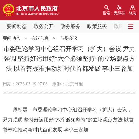
网站地图
搜索
无障碍
登录
要闻动态
要闻动态
政务公开
政务服务
政策服务
政民互动
要闻动态
>
会议信息
>
市委会议
党中央精神
国务院信息
中央部委动态
市委理论学习中心组召开学习（扩大）会议 尹力
强调 坚持好运用好“六个必须坚持”的立场观点方
北京要闻
会议信息
部门动态
法 以首善标准推动新时代首都发展 李小三参加
各区热点
日期：2023-05-19 07:08
来源：北京日报
政务公开
原标题：市委理论学习中心组召开学习（扩大）会议，
市领导
机构职能
政策服务
尹力强调 坚持好运用好“六个必须坚持”的立场观点方法 以首
政策兑现
政策解读
回应关切
善标准推动新时代首都发展 李小三参加