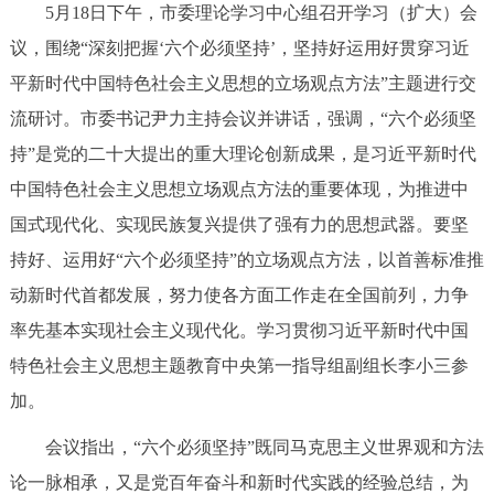
5月18日下午，市委理论学习中心组召开学习（扩大）会
决策公开
专题公开
议，围绕“深刻把握‘六个必须坚持’，坚持好运用好贯穿习近
政务服务
平新时代中国特色社会主义思想的立场观点方法”主题进行交
流研讨。市委书记尹力主持会议并讲话，强调，“六个必须坚
个人服务
法人服务
部门服务
持”是党的二十大提出的重大理论创新成果，是习近平新时代
中国特色社会主义思想立场观点方法的重要体现，为推进中
便民服务
利企服务
投资项目
国式现代化、实现民族复兴提供了强有力的思想武器。要坚
持好、运用好“六个必须坚持”的立场观点方法，以首善标准推
中介服务
阳光政务
动新时代首都发展，努力使各方面工作走在全国前列，力争
政民互动
率先基本实现社会主义现代化。学习贯彻习近平新时代中国
特色社会主义思想主题教育中央第一指导组副组长李小三参
12345网上接诉即办
我要咨询
我要建议
加。
会议指出，“六个必须坚持”既同马克思主义世界观和方法
参与调查
在线访谈
图说互动
论一脉相承，又是党百年奋斗和新时代实践的经验总结，为