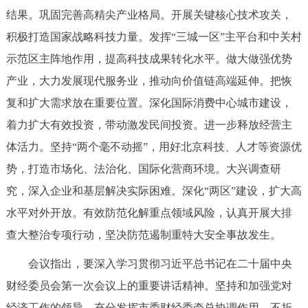
走进北京
结果。巩固完善高精尖产业格局。开展关键核心技术攻关，
积极打造国家战略科技力量。发挥“三城一区”主平台和中关村
北京概况
十六区概览
人文北京
示范区主阵地作用，提高科技成果转化水平。做大做强优势
产业，大力发展现代服务业，推动向价值链高端延伸。把恢
绿色北京
图说北京
视频北京
复和扩大需求放在重要位置。深化国际消费中心城市建设，
多语种
着力扩大有效投资，带动激发民间投资。进一步释放经营主
体活力。坚持“两个毫不动摇”，用好北京科技、人才等资源优
ENGLISH
한국어
日本語
势，打造市场化、法治化、国际化营商环境。大兴调查研
究，深入企业和基层解决实际困难。深化“两区”建设，扩大高
DEUTSCH
FRANÇAIS
РУССКИЙ ЯЗЫК
水平对外开放。有效防范化解重点领域风险，认真开展大排
ESPAÑOL
العربية
PORTUGUÊS
查大整治专项行动，坚决防范遏制重特大安全事故发生。
会议指出，要深入学习贯彻习近平总书记在二十届中央
ITALIANO
财经委员会第一次会议上的重要讲话精神。坚持和加强党对
经济工作的领导，充分发挥市委财经委牵总协调作用，不折