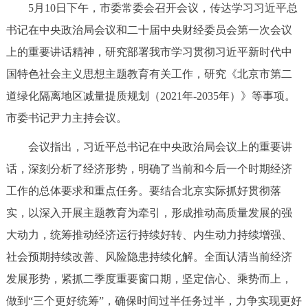
5月10日下午，市委常委会召开会议，传达学习习近平总
决策公开
专题公开
书记在中央政治局会议和二十届中央财经委员会第一次会议
政务服务
上的重要讲话精神，研究部署我市学习贯彻习近平新时代中
国特色社会主义思想主题教育有关工作，研究《北京市第二
个人服务
法人服务
部门服务
道绿化隔离地区减量提质规划（2021年-2035年）》等事项。
市委书记尹力主持会议。
便民服务
利企服务
投资项目
会议指出，习近平总书记在中央政治局会议上的重要讲
话，深刻分析了经济形势，明确了当前和今后一个时期经济
中介服务
阳光政务
工作的总体要求和重点任务。要结合北京实际抓好贯彻落
政民互动
实，以深入开展主题教育为牵引，形成推动高质量发展的强
大动力，统筹推动经济运行持续好转、内生动力持续增强、
12345网上接诉即办
我要咨询
我要建议
社会预期持续改善、风险隐患持续化解。全面认清当前经济
发展形势，紧抓二季度重要窗口期，坚定信心、乘势而上，
参与调查
在线访谈
图说互动
做到“三个更好统筹”，确保时间过半任务过半，力争实现更好