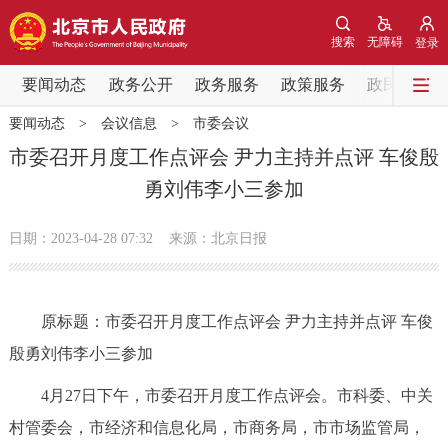
网站地图
搜索
无障碍
登录
要闻动态
要闻动态
政务公开
政务服务
政策服务
政民互动
要闻动态
>
会议信息
>
市委会议
党中央精神
国务院信息
中央部委动态
市委召开月度工作点评会 尹力主持并点评 车俊殷
勇刘伟李小三参加
北京要闻
会议信息
部门动态
日期：2023-04-28 07:32
来源：北京日报
各区热点
政务公开
原标题：市委召开月度工作点评会 尹力主持并点评 车俊
殷勇刘伟李小三参加
市领导
机构职能
政策服务
4月27日下午，市委召开月度工作点评会。市科委、中关
政策兑现
政策解读
回应关切
村管委会，市经济和信息化局，市商务局，市市场监管局，