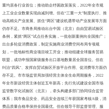
走进北京
重均居各行业首位；推动助企纾困政策落实，2022年全市规
上工业企业数量实现由减到增。但在“三重一大”制度执行、推
北京概况
十六区概览
人文北京
动高精尖产业发展、抓住“两区”建设机遇带动产业发展等方面
仍存不足。市商务局推动出台中国（北京）自由贸易试验区
绿色北京
图说北京
视频北京
条例，紧抓“两区”试点任务实施，一批创新案例向全国推广；
多语种
出台多轮促消费政策，制定实施商业消费空间布局专项规
划，一批地标性商业项目竣工开业；推动组建全球服务贸易
ENGLISH
한국어
日本語
联盟，成功申报国家级服务出口基地数量居全国首位。但在
纠治“四风”、发挥自贸试验区开放平台作用、促消费等方面仍
DEUTSCH
FRANÇAIS
РУССКИЙ ЯЗЫК
存不足。市市场监管局加强经营主体全生命周期服务，2022
ESPAÑOL
العربية
PORTUGUÊS
年全市新设经营主体创近五年新高；先行先试建设全国市场
监管数字化试验区（北京），牵头构建多部门协同综合监管
ITALIANO
体系；我市食品安全、药品安全连续三年获国家考核A级，消
费品质量合格率保持全国最优。但在领导干部监督管理、服