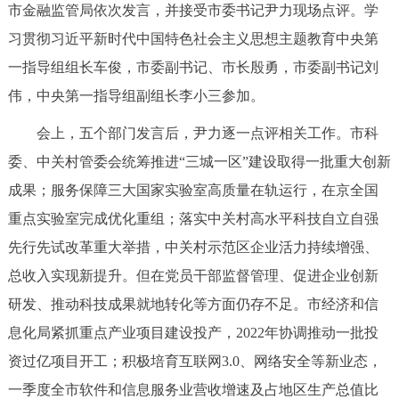
市金融监管局依次发言，并接受市委书记尹力现场点评。学
决策公开
专题公开
习贯彻习近平新时代中国特色社会主义思想主题教育中央第
政务服务
一指导组组长车俊，市委副书记、市长殷勇，市委副书记刘
伟，中央第一指导组副组长李小三参加。
个人服务
法人服务
部门服务
会上，五个部门发言后，尹力逐一点评相关工作。市科
委、中关村管委会统筹推进“三城一区”建设取得一批重大创新
便民服务
利企服务
投资项目
成果；服务保障三大国家实验室高质量在轨运行，在京全国
重点实验室完成优化重组；落实中关村高水平科技自立自强
中介服务
阳光政务
先行先试改革重大举措，中关村示范区企业活力持续增强、
政民互动
总收入实现新提升。但在党员干部监督管理、促进企业创新
研发、推动科技成果就地转化等方面仍存不足。市经济和信
12345网上接诉即办
我要咨询
我要建议
息化局紧抓重点产业项目建设投产，2022年协调推动一批投
资过亿项目开工；积极培育互联网3.0、网络安全等新业态，
参与调查
在线访谈
图说互动
一季度全市软件和信息服务业营收增速及占地区生产总值比