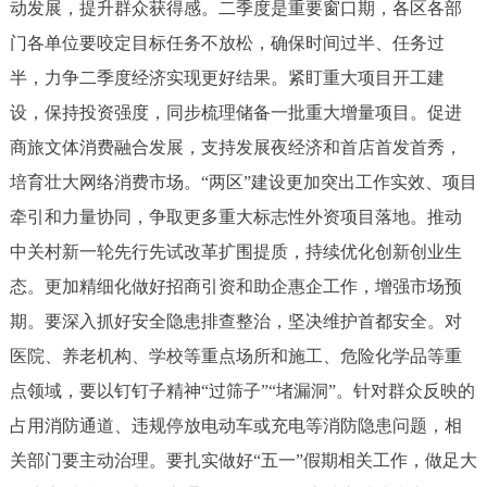
动发展，提升群众获得感。二季度是重要窗口期，各区各部
门各单位要咬定目标任务不放松，确保时间过半、任务过
半，力争二季度经济实现更好结果。紧盯重大项目开工建
设，保持投资强度，同步梳理储备一批重大增量项目。促进
商旅文体消费融合发展，支持发展夜经济和首店首发首秀，
培育壮大网络消费市场。“两区”建设更加突出工作实效、项目
牵引和力量协同，争取更多重大标志性外资项目落地。推动
中关村新一轮先行先试改革扩围提质，持续优化创新创业生
态。更加精细化做好招商引资和助企惠企工作，增强市场预
期。要深入抓好安全隐患排查整治，坚决维护首都安全。对
医院、养老机构、学校等重点场所和施工、危险化学品等重
点领域，要以钉钉子精神“过筛子”“堵漏洞”。针对群众反映的
占用消防通道、违规停放电动车或充电等消防隐患问题，相
关部门要主动治理。要扎实做好“五一”假期相关工作，做足大