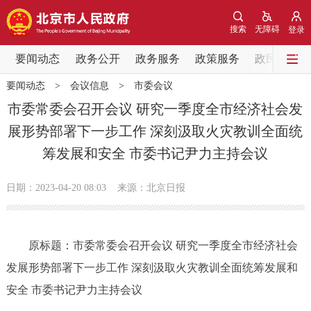
网站地图
搜索
无障碍
登录
要闻动态
要闻动态
政务公开
政务服务
政策服务
政民互动
要闻动态
>
会议信息
>
市委会议
党中央精神
国务院信息
中央部委动态
市委常委会召开会议 研究一季度全市经济社会发
展形势部署下一步工作 深刻汲取火灾教训全面统
北京要闻
会议信息
部门动态
筹发展和安全 市委书记尹力主持会议
各区热点
日期：2023-04-20 08:03
来源：北京日报
政务公开
原标题：市委常委会召开会议 研究一季度全市经济社会
市领导
机构职能
政策服务
发展形势部署下一步工作 深刻汲取火灾教训全面统筹发展和
政策兑现
政策解读
回应关切
安全 市委书记尹力主持会议