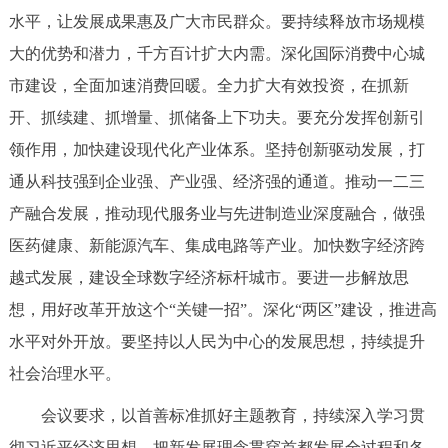
走进北京
水平，让发展成果惠及广大市民群众。要持续释放市场规模
大的优势和潜力，千方百计扩大内需。深化国际消费中心城
北京概况
十六区概览
人文北京
市建设，全面加速消费回暖。全力扩大有效投资，在抓新
开、抓续建、抓增量、抓储备上下功夫。要充分发挥创新引
绿色北京
图说北京
视频北京
领作用，加快建设现代化产业体系。坚持创新驱动发展，打
多语种
通从科技强到企业强、产业强、经济强的通道。推动一二三
产融合发展，推动现代服务业与先进制造业深度融合，做强
ENGLISH
한국어
日本語
医药健康、新能源汽车、集成电路等产业。加快数字经济跨
越式发展，建设全球数字经济标杆城市。要进一步解放思
DEUTSCH
FRANÇAIS
РУССКИЙ ЯЗЫК
想，用好改革开放这个“关键一招”。深化“两区”建设，推进高
ESPAÑOL
العربية
PORTUGUÊS
水平对外开放。要坚持以人民为中心的发展思想，持续提升
社会治理水平。
ITALIANO
会议要求，以首善标准抓好主题教育，持续深入学习贯
彻习近平经济思想，把新发展理念贯穿首都发展全过程和各