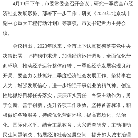
4月19日下午，市委常委会召开会议，研究一季度全市经
决策公开
专题公开
济社会发展形势、部署下一步工作，研究《2023年北京城市
政务服务
副中心重大工程行动计划》等事项。市委书记尹力主持会
议。
个人服务
法人服务
部门服务
会议指出，2023年以来，全市上下认真贯彻落实党中央
决策部署，坚持稳中求进，加强经济运行调度，全面优化营
便民服务
利企服务
投资项目
商环境，推动经济运行整体好转，一季度经济发展实现良好
开局。要全力以赴抓好二季度经济社会发展工作。坚持事在
中介服务
阳光政务
人为，增强发展信心，进一步增强干事创业的精气神。创造
政民互动
性地抓好目标任务落实，层层压实责任，各级主动作为，勇
于创新、善于创新，提升各项工作质效。坚持首善标准，积
12345网上接诉即办
我要咨询
我要建议
极做好各项服务，持续优化营商环境，提高市场化、法治
化、国际化水平。结合主题教育，大兴调查研究，主动推动
参与调查
在线访谈
图说互动
民生问题解决，拓展经济社会发展空间，提升超大城市治理