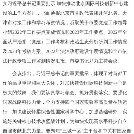
实习近平总书记重要批示 加快推动北京国际科技创新中心建
决策公开
专题公开
设的工作方案》，书面通报北京市党政代表团赴河北省、天
政务服务
津市对接工作和学习考察情况，听取关于市委党建工作领导
小组2022年工作要点完成情况和2023年工作要点、2022年全
个人服务
法人服务
部门服务
面从严治党（党建）工作考核和政治生态分析研判工作情况
及2023年考核方案、2022年法治政府建设年度情况和全市依
便民服务
利企服务
投资项目
法行政专项工作监测情况汇报。市委书记尹力主持会议。
会议指出，习近平总书记的重要批示，体现了对首都工
中介服务
阳光政务
作的高度重视和巨大关怀，对加快建设国际科技创新中心是
政民互动
极大的鼓舞，我们要认真学习领会、抓好贯彻落实。要强化
国家战略科技力量，全力支持四个国家实验室高质量在轨运
12345网上接诉即办
我要咨询
我要建议
行，加快建设怀柔综合性国家科学中心，加强基础研究，实
施好关键核心技术攻坚战计划，为加快实现高水平科技自立
参与调查
在线访谈
图说互动
自强贡献北京力量。要聚焦“三城一区”主平台和中关村国家自