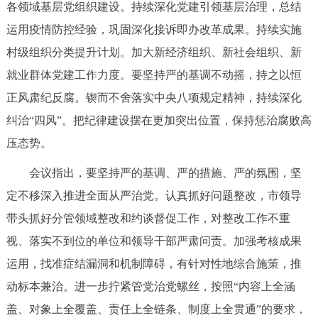
各领域基层党组织建设。持续深化党建引领基层治理，总结
运用疫情防控经验，巩固深化接诉即办改革成果。持续实施
村级组织分类提升计划。加大新经济组织、新社会组织、新
就业群体党建工作力度。要坚持严的基调不动摇，持之以恒
正风肃纪反腐。锲而不舍落实中央八项规定精神，持续深化
纠治“四风”。把纪律建设摆在更加突出位置，保持惩治腐败高
压态势。
会议指出，要坚持严的基调、严的措施、严的氛围，坚
定不移深入推进全面从严治党。认真抓好问题整改，市领导
带头抓好分管领域整改和约谈督促工作，对整改工作不重
视、落实不到位的单位和领导干部严肃问责。加强考核成果
运用，找准症结漏洞和机制障碍，有针对性地综合施策，推
动标本兼治。进一步拧紧管党治党螺丝，按照“内容上全涵
盖、对象上全覆盖、责任上全链条、制度上全贯通”的要求，