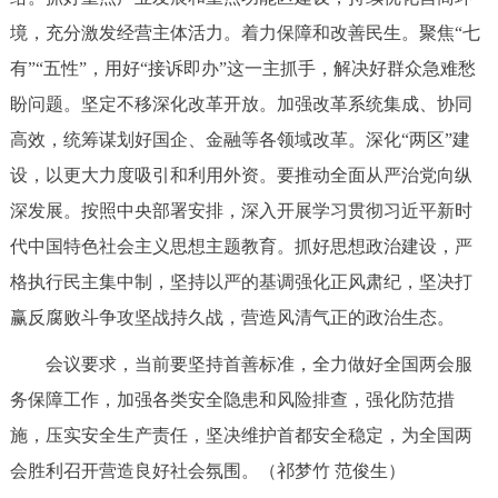
境，充分激发经营主体活力。着力保障和改善民生。聚焦“七
有”“五性”，用好“接诉即办”这一主抓手，解决好群众急难愁
盼问题。坚定不移深化改革开放。加强改革系统集成、协同
高效，统筹谋划好国企、金融等各领域改革。深化“两区”建
设，以更大力度吸引和利用外资。要推动全面从严治党向纵
深发展。按照中央部署安排，深入开展学习贯彻习近平新时
代中国特色社会主义思想主题教育。抓好思想政治建设，严
格执行民主集中制，坚持以严的基调强化正风肃纪，坚决打
赢反腐败斗争攻坚战持久战，营造风清气正的政治生态。
会议要求，当前要坚持首善标准，全力做好全国两会服
务保障工作，加强各类安全隐患和风险排查，强化防范措
施，压实安全生产责任，坚决维护首都安全稳定，为全国两
会胜利召开营造良好社会氛围。（祁梦竹 范俊生）