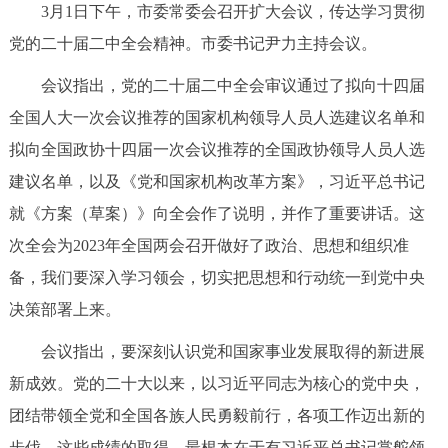
3月1日下午，市委常委会召开扩大会议，传达学习贯彻
决策公开
专题公开
党的二十届二中全会精神。市委书记尹力主持会议。
政务服务
会议指出，党的二十届二中全会审议通过了拟向十四届
全国人大一次会议推荐的国家机构领导人员人选建议名单和
个人服务
法人服务
部门服务
拟向全国政协十四届一次会议推荐的全国政协领导人员人选
建议名单，以及《党和国家机构改革方案》，习近平总书记
便民服务
利企服务
投资项目
就《方案（草案）》向全会作了说明，并作了重要讲话。这
次全会为2023年全国两会召开做好了政治、思想和组织准
中介服务
阳光政务
备，我们要深入学习领会，切实把思想和行动统一到党中央
政民互动
决策部署上来。
12345网上接诉即办
我要咨询
我要建议
会议指出，要深刻认识党和国家事业发展取得的新进展
新成效。党的二十大以来，以习近平同志为核心的党中央，
参与调查
在线访谈
图说互动
团结带领全党和全国各族人民勇毅前行，各项工作迈出新的
步伐。这些成绩的取得，最根本在于有习近平总书记掌舵领