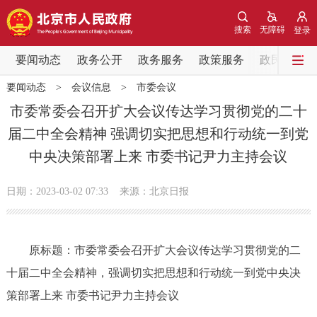
网站地图
搜索
无障碍
登录
要闻动态
要闻动态
政务公开
政务服务
政策服务
政民互动
要闻动态
>
会议信息
>
市委会议
党中央精神
国务院信息
中央部委动态
市委常委会召开扩大会议传达学习贯彻党的二十
届二中全会精神 强调切实把思想和行动统一到党
北京要闻
会议信息
部门动态
中央决策部署上来 市委书记尹力主持会议
各区热点
日期：2023-03-02 07:33
来源：北京日报
政务公开
原标题：市委常委会召开扩大会议传达学习贯彻党的二
市领导
机构职能
政策服务
十届二中全会精神，强调切实把思想和行动统一到党中央决
政策兑现
政策解读
回应关切
策部署上来 市委书记尹力主持会议