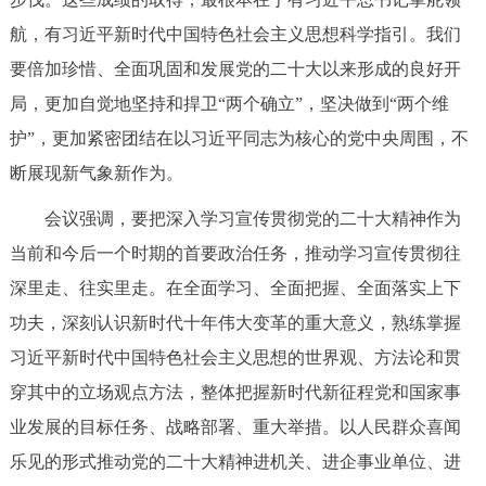
走进北京
航，有习近平新时代中国特色社会主义思想科学指引。我们
北京概况
十六区概览
人文北京
要倍加珍惜、全面巩固和发展党的二十大以来形成的良好开
局，更加自觉地坚持和捍卫“两个确立”，坚决做到“两个维
绿色北京
图说北京
视频北京
护”，更加紧密团结在以习近平同志为核心的党中央周围，不
断展现新气象新作为。
多语种
会议强调，要把深入学习宣传贯彻党的二十大精神作为
ENGLISH
한국어
日本語
当前和今后一个时期的首要政治任务，推动学习宣传贯彻往
深里走、往实里走。在全面学习、全面把握、全面落实上下
DEUTSCH
FRANÇAIS
РУССКИЙ ЯЗЫК
功夫，深刻认识新时代十年伟大变革的重大意义，熟练掌握
习近平新时代中国特色社会主义思想的世界观、方法论和贯
ESPAÑOL
العربية
PORTUGUÊS
穿其中的立场观点方法，整体把握新时代新征程党和国家事
业发展的目标任务、战略部署、重大举措。以人民群众喜闻
ITALIANO
乐见的形式推动党的二十大精神进机关、进企事业单位、进