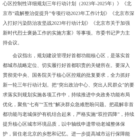
心区控制性详细规划三年行动计划（2023年-2025年）》《北
决策公开
专题公开
京市“疏解整治促提升”专项行动2023年工作计划》《北京市深
政务服务
入打好污染防治攻坚战2023年行动计划》《北京市关于加强
新时代烈士褒扬工作的实施方案》等事项。市委书记尹力主
个人服务
法人服务
部门服务
持会议。
会议指出，规划建设管理好首都功能核心区，是落实首
便民服务
利企服务
投资项目
都城市战略定位、切实履行好首都职责的关键所在。要深入
贯彻党中央、国务院关于核心区控规的批复要求，全力抓好
中介服务
阳光政务
新一轮三年行动计划。把“突出政治中心、突出人民群众”的要
政民互动
求落实到规划实施各项工作中，持续推进中央政务功能布局
优化，聚焦“七有”“五性”解决群众急难愁盼问题。把疏解非首
12345网上接诉即办
我要咨询
我要建议
都功能与老城保护有机结合起来，严格实施“双控四降”，持续
提升核心区城市环境品质，以中轴线申遗带动老城整体保
参与调查
在线访谈
图说互动
护，留住老北京的乡愁和记忆。进一步提高城市运行保障能