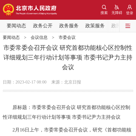
网站地图
搜索
无障碍
登录
要闻动态
要闻动态
政务公开
政务服务
政策服务
政民互动
要闻动态
>
会议信息
>
市委会议
党中央精神
国务院信息
中央部委动态
市委常委会召开会议 研究首都功能核心区控制性
详细规划三年行动计划等事项 市委书记尹力主持
北京要闻
会议信息
部门动态
会议
各区热点
日期：2023-02-17 08:00
来源：北京日报
政务公开
原标题：市委常委会召开会议 研究首都功能核心区控制
市领导
机构职能
政策服务
性详细规划三年行动计划等事项 市委书记尹力主持会议
政策兑现
政策解读
回应关切
2月16日上午，市委常委会召开会议，研究《首都功能核