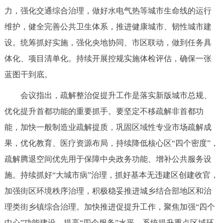
走进北京
力，强化交通综合治理，做好水电气热等城市生命线的运行
维护，健全完善公共卫生体系，推进健康城市、韧性城市建
北京概况
十六区概览
人文北京
设。统筹抓好实施，强化央地协同、市区联动，做到任务具
体化、项目清单化。持续开展控规实施体检评估，确保一张
绿色北京
图说北京
视频北京
蓝图干到底。
多语种
会议指出，疏解整治促提升工作是落实新版城市总规、
ENGLISH
한국어
日本語
优化提升首都功能的重要抓手。要坚定不移疏解非首都功
能，加快一般制造业疏解提质，巩固区域性专业市场疏解成
DEUTSCH
FRANÇAIS
РУССКИЙ ЯЗЫК
果，优化教育、医疗资源布局，持续降低核心区“四个密度”，
疏解腾退空间优先用于保障中央政务功能、增补公共服务设
ESPAÑOL
العربية
PORTUGUÊS
施。持续抓好“大城市病”治理，抓好基本无违建区创建收官，
加强街区环境秩序治理，积极稳妥推进城乡结合部地区和治
ITALIANO
理类街乡镇综合治理。加快推进促提升工作，聚焦加强“四个
中心”功能建设、提高“四个服务”水平，系统提升重点区域环