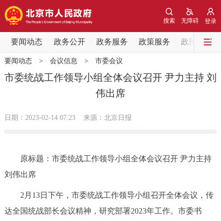
网站地图
搜索
无障碍
登录
要闻动态
要闻动态
政务公开
政务服务
政策服务
政民互动
要闻动态
>
会议信息
>
市委会议
党中央精神
国务院信息
中央部委动态
市委统战工作领导小组全体会议召开 尹力主持 刘
伟出席
北京要闻
会议信息
部门动态
日期：2023-02-14 07:23
来源：北京日报
各区热点
政务公开
原标题：市委统战工作领导小组全体会议召开 尹力主持
刘伟出席
市领导
机构职能
政策服务
2月13日下午，市委统战工作领导小组召开全体会议，传
政策兑现
政策解读
回应关切
达全国统战部长会议精神，研究部署2023年工作。市委书