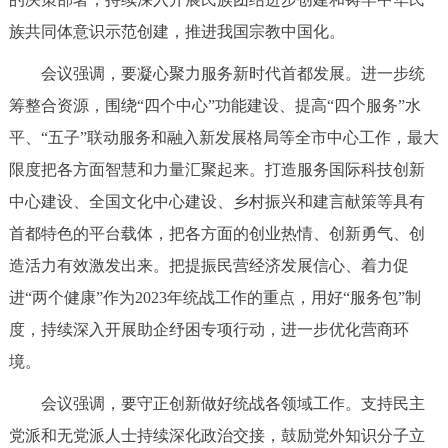
走进北京
族共同体意识示范创建，推进我国宗教中国化。
北京概况
十六区概览
人文北京
会议强调，要凝心聚力服务新时代首都发展。进一步统
筹整合资源，围绕“四个中心”功能建设、提高“四个服务”水
绿色北京
图说北京
视频北京
平、“五子”联动服务和融入新发展格局等全市中心工作，最大
限度把各方面智慧和力量汇聚起来。打造服务国际科技创新
多语种
中心建设、全国文化中心建设、乡村振兴和建言献策等具有
ENGLISH
한국어
日本語
首都特色的平台载体，把各方面的创业热情、创新勇气、创
造活力有效激发出来。把提振民营经济发展信心、着力促
DEUTSCH
FRANÇAIS
РУССКИЙ ЯЗЫК
进“两个健康”作为2023年统战工作的重点，用好“服务包”制
度，持续深入开展助企纾困专项行动，进一步优化营商环
ESPAÑOL
العربية
PORTUGUÊS
境。
ITALIANO
会议强调，要守正创新做好统战各领域工作。支持民主
党派和无党派人士持续深化政治交接，鼓励党外知识分子立