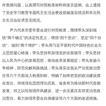
走进北京
作查摆问题，认真撰写对照检查材料和发言提纲。会上通报
了党史学习教育专题民主生活会整改措施落实情况和本次民
北京概况
十六区概览
人文北京
主生活会征求意见情况。
绿色北京
图说北京
视频北京
尹力代表市委常委会进行对照检查，围绕带头深刻领
悟“两个确立”的决定性意义，增强“四个意识”、坚定“四个自
多语种
信”、做到“两个维护”；带头用习近平新时代中国特色社会主
ENGLISH
한국어
日本語
义思想凝心铸魂；带头坚持和加强党的全面领导；带头坚持
以人民为中心的发展思想，推动改革发展稳定；带头发扬斗
DEUTSCH
FRANÇAIS
РУССКИЙ ЯЗЫК
争精神，防范化解风险挑战；带头落实全面从严治党政治责
任等六个方面深入检视剖析。明确了始终把党的政治建设摆
ESPAÑOL
العربية
PORTUGUÊS
在首位、持续强化思想理论武装、奋发有为推动新时代首都
发展、持之以恒加强作风建设、进一步压紧压实管党治党政
ITALIANO
治责任、着力加强常委会自身建设等六个方面的改进措施。