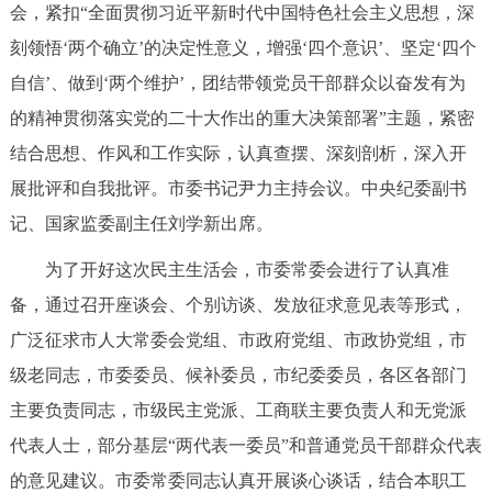
会，紧扣“全面贯彻习近平新时代中国特色社会主义思想，深
决策公开
专题公开
刻领悟‘两个确立’的决定性意义，增强‘四个意识’、坚定‘四个
政务服务
自信’、做到‘两个维护’，团结带领党员干部群众以奋发有为
的精神贯彻落实党的二十大作出的重大决策部署”主题，紧密
个人服务
法人服务
部门服务
结合思想、作风和工作实际，认真查摆、深刻剖析，深入开
展批评和自我批评。市委书记尹力主持会议。中央纪委副书
便民服务
利企服务
投资项目
记、国家监委副主任刘学新出席。
为了开好这次民主生活会，市委常委会进行了认真准
中介服务
阳光政务
备，通过召开座谈会、个别访谈、发放征求意见表等形式，
政民互动
广泛征求市人大常委会党组、市政府党组、市政协党组，市
级老同志，市委委员、候补委员，市纪委委员，各区各部门
12345网上接诉即办
我要咨询
我要建议
主要负责同志，市级民主党派、工商联主要负责人和无党派
代表人士，部分基层“两代表一委员”和普通党员干部群众代表
参与调查
在线访谈
图说互动
的意见建议。市委常委同志认真开展谈心谈话，结合本职工