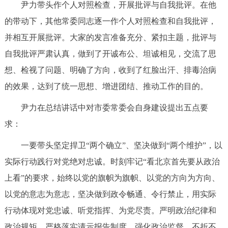
尹力带头作个人对照检查，开展批评与自我批评。在他
回到顶部
的带动下，其他常委同志逐一作个人对照检查和自我批评，
并相互开展批评。大家的发言准备充分、紧扣主题，批评与
自我批评严肃认真，做到了开诚布公、坦诚相见，交流了思
想、检视了问题、明确了方向，收到了红脸出汗、排毒治病
的效果，达到了统一思想、增进团结、推动工作的目的。
尹力在总结讲话中对市委常委会自身建设提出五点要
求：
一要带头坚定捍卫“两个确立”、坚决做到“两个维护”，以
实际行动践行对党绝对忠诚。时刻牢记“看北京首先要从政治
上看”的要求，始终以党的旗帜为旗帜、以党的方向为方向、
以党的意志为意志，坚决做到政令畅通、令行禁止，用实际
行动体现对党忠诚、听党指挥、为党尽责。严明政治纪律和
政治规矩。严格落实请示报告制度。强化政治监督，不折不