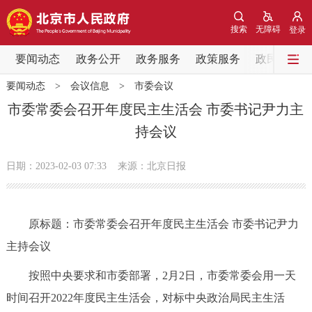
网站地图
搜索
无障碍
登录
要闻动态
要闻动态
政务公开
政务服务
政策服务
政民互动
要闻动态
>
会议信息
>
市委会议
党中央精神
国务院信息
中央部委动态
市委常委会召开年度民主生活会 市委书记尹力主
持会议
北京要闻
会议信息
部门动态
日期：2023-02-03 07:33
来源：北京日报
各区热点
政务公开
原标题：市委常委会召开年度民主生活会 市委书记尹力
主持会议
市领导
机构职能
政策服务
按照中央要求和市委部署，2月2日，市委常委会用一天
政策兑现
政策解读
回应关切
时间召开2022年度民主生活会，对标中央政治局民主生活