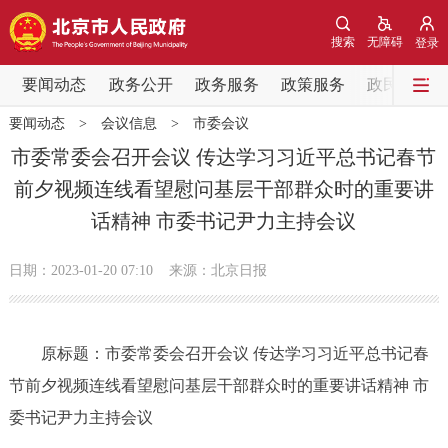
网站地图
搜索
无障碍
登录
要闻动态
要闻动态
政务公开
政务服务
政策服务
政民互动
要闻动态
>
会议信息
>
市委会议
党中央精神
国务院信息
中央部委动态
市委常委会召开会议 传达学习习近平总书记春节
前夕视频连线看望慰问基层干部群众时的重要讲
北京要闻
会议信息
部门动态
话精神 市委书记尹力主持会议
各区热点
日期：2023-01-20 07:10
来源：北京日报
政务公开
原标题：市委常委会召开会议 传达学习习近平总书记春
市领导
机构职能
政策服务
节前夕视频连线看望慰问基层干部群众时的重要讲话精神 市
政策兑现
政策解读
回应关切
委书记尹力主持会议