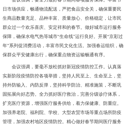
走进北京
日市场供应，畅通物流配送，严把食品安全关，确保重要民
北京概况
十六区概览
人文北京
生商品数量充足、品种丰富、质量放心、价格稳定，让市民
群众过一个欢乐喜庆、安定祥和的春节。做好城市运行服务
绿色北京
图说北京
视频北京
保障，确保水电气热等城市“生命线”运行良好。开展“京彩过
年”系列促消费活动，丰富市民文化生活。加强春运组织，确
多语种
保群众平安健康出行，确保重点物资运输畅通有序。
ENGLISH
한국어
日本語
会议强调，要毫不放松抓好新冠疫情防控工作。认真落
实新阶段疫情防控各项举措，坚持人民至上、生命至上，坚
DEUTSCH
FRANÇAIS
РУССКИЙ ЯЗЫК
持外防输入、内防反弹，坚持科学防治、精准施策，不断巩
固拓展向好态势。全力抓好医疗救治，完善分级诊疗体系，
ESPAÑOL
العربية
PORTUGUÊS
扩充医疗资源，增强医疗服务供给，着力保健康、防重症。
加强养老院、福利院、学校、大型农贸市场等重点场所防疫
ITALIANO
管理，加强农村地区疫情防控。精心做好春节期间医疗服务