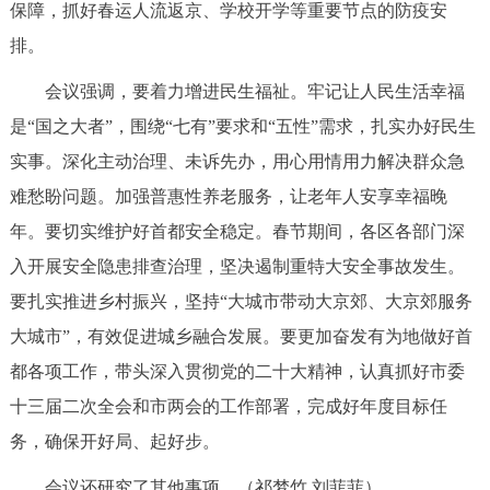
保障，抓好春运人流返京、学校开学等重要节点的防疫安
回到顶部
排。
会议强调，要着力增进民生福祉。牢记让人民生活幸福
是“国之大者”，围绕“七有”要求和“五性”需求，扎实办好民生
实事。深化主动治理、未诉先办，用心用情用力解决群众急
难愁盼问题。加强普惠性养老服务，让老年人安享幸福晚
年。要切实维护好首都安全稳定。春节期间，各区各部门深
入开展安全隐患排查治理，坚决遏制重特大安全事故发生。
要扎实推进乡村振兴，坚持“大城市带动大京郊、大京郊服务
大城市”，有效促进城乡融合发展。要更加奋发有为地做好首
都各项工作，带头深入贯彻党的二十大精神，认真抓好市委
十三届二次全会和市两会的工作部署，完成好年度目标任
务，确保开好局、起好步。
会议还研究了其他事项。（祁梦竹 刘菲菲）