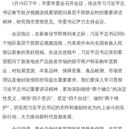
1月19日下午，市委常委会召开会议，传达学习习近平总
决策公开
专题公开
书记春节前夕视频连线看望慰问基层干部群众时的重要讲话
政务服务
精神，研究我市贯彻意见。市委书记尹力主持会议。
会议指出，在新春佳节即将到来之际，习近平总书记同6
个人服务
法人服务
部门服务
个地区基层干部群众视频连线，代表党中央向全国各族人民
致以新春的美好祝福。在这次连线中，习近平总书记亲切看
便民服务
利企服务
投资项目
望慰问了新发地农产品批发市场的留守商户和采购年货群
众，对拓展货源、丰富品种、保障质量、食品检测、市场管
中介服务
阳光政务
理以及做好疫情防控等提出重要要求。我们要深入学习贯彻
政民互动
习近平总书记重要讲话精神，更加深刻领悟“两个确立”的决定
性意义，增强“四个意识”、坚定“四个自信”、做到“两个维
12345网上接诉即办
我要咨询
我要建议
护”，切实把习近平总书记的关怀和激励转化为向上奋斗的实
际行动，大力推动新时代首都发展。
参与调查
在线访谈
图说互动
会议强调，要全力做好春节期间各项服务保障。丰富节