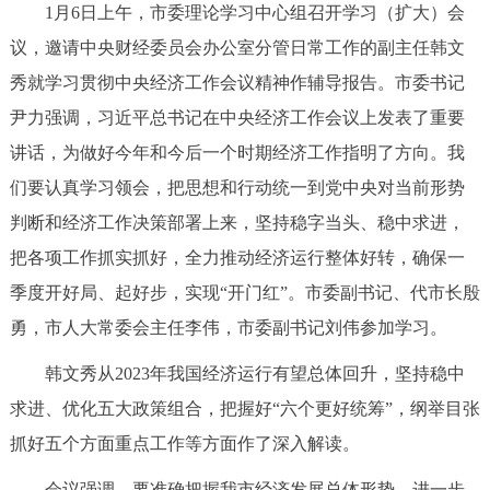
1月6日上午，市委理论学习中心组召开学习（扩大）会
决策公开
专题公开
议，邀请中央财经委员会办公室分管日常工作的副主任韩文
政务服务
秀就学习贯彻中央经济工作会议精神作辅导报告。市委书记
尹力强调，习近平总书记在中央经济工作会议上发表了重要
个人服务
法人服务
部门服务
讲话，为做好今年和今后一个时期经济工作指明了方向。我
们要认真学习领会，把思想和行动统一到党中央对当前形势
便民服务
利企服务
投资项目
判断和经济工作决策部署上来，坚持稳字当头、稳中求进，
把各项工作抓实抓好，全力推动经济运行整体好转，确保一
中介服务
阳光政务
季度开好局、起好步，实现“开门红”。市委副书记、代市长殷
政民互动
勇，市人大常委会主任李伟，市委副书记刘伟参加学习。
韩文秀从2023年我国经济运行有望总体回升，坚持稳中
12345网上接诉即办
我要咨询
我要建议
求进、优化五大政策组合，把握好“六个更好统筹”，纲举目张
抓好五个方面重点工作等方面作了深入解读。
参与调查
在线访谈
图说互动
会议强调，要准确把握我市经济发展总体形势，进一步