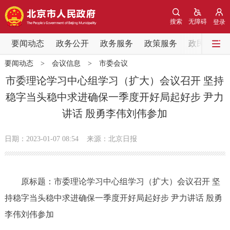
网站地图
搜索
无障碍
登录
要闻动态
要闻动态
政务公开
政务服务
政策服务
政民互动
要闻动态
>
会议信息
>
市委会议
党中央精神
国务院信息
中央部委动态
市委理论学习中心组学习（扩大）会议召开 坚持
稳字当头稳中求进确保一季度开好局起好步 尹力
北京要闻
会议信息
部门动态
讲话 殷勇李伟刘伟参加
各区热点
日期：2023-01-07 08:54
来源：北京日报
政务公开
原标题：市委理论学习中心组学习（扩大）会议召开 坚
市领导
机构职能
政策服务
持稳字当头稳中求进确保一季度开好局起好步 尹力讲话 殷勇
政策兑现
政策解读
回应关切
李伟刘伟参加