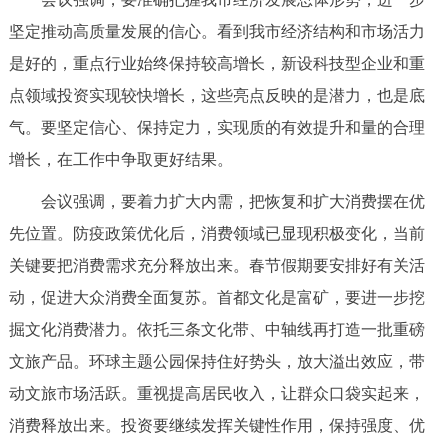
走进北京
坚定推动高质量发展的信心。看到我市经济结构和市场活力
北京概况
十六区概览
人文北京
是好的，重点行业始终保持较高增长，新设科技型企业和重
点领域投资实现较快增长，这些亮点反映的是潜力，也是底
绿色北京
图说北京
视频北京
气。要坚定信心、保持定力，实现质的有效提升和量的合理
增长，在工作中争取更好结果。
多语种
会议强调，要着力扩大内需，把恢复和扩大消费摆在优
ENGLISH
한국어
日本語
先位置。防疫政策优化后，消费领域已显现积极变化，当前
关键要把消费需求充分释放出来。春节假期要安排好有关活
DEUTSCH
FRANÇAIS
РУССКИЙ ЯЗЫК
动，促进大众消费全面复苏。首都文化是富矿，要进一步挖
掘文化消费潜力。依托三条文化带、中轴线再打造一批重磅
ESPAÑOL
العربية
PORTUGUÊS
文旅产品。环球主题公园保持住好势头，放大溢出效应，带
动文旅市场活跃。重视提高居民收入，让群众口袋实起来，
ITALIANO
消费释放出来。投资要继续发挥关键性作用，保持强度、优