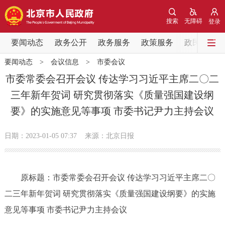
网站地图
搜索
无障碍
登录
要闻动态
要闻动态
政务公开
政务服务
政策服务
政民互动
要闻动态
>
会议信息
>
市委会议
党中央精神
国务院信息
中央部委动态
市委常委会召开会议 传达学习习近平主席二〇二
三年新年贺词 研究贯彻落实《质量强国建设纲
北京要闻
会议信息
部门动态
要》的实施意见等事项 市委书记尹力主持会议
各区热点
日期：2023-01-05 07:37
来源：北京日报
政务公开
原标题：市委常委会召开会议 传达学习习近平主席二〇
市领导
机构职能
政策服务
二三年新年贺词 研究贯彻落实《质量强国建设纲要》的实施
政策兑现
政策解读
回应关切
意见等事项 市委书记尹力主持会议