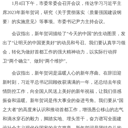
1月4日下午，市委常委会召开会议，传达学习习近平主
决策公开
专题公开
席2023年新年贺词，研究《关于贯彻落实〈质量强国建设纲
政务服务
要〉的实施意见》等事项。市委书记尹力主持会议。
会议指出，新年贺词描绘了“今天的中国”的生动图景，发
个人服务
法人服务
部门服务
出了“让明天的中国更美好”的动员和号召。我们要认真学习领
会，转化为做好首都工作的强大精神动力，以实际行动捍
便民服务
利企服务
投资项目
卫“两个确立”、做到“两个维护”。
中介服务
阳光政务
会议指出，新年贺词是温暖人心的新年序曲。在辞旧迎
新时刻，习近平总书记回顾收获满满的一年，还总结去年疫
政民互动
情防控工作，向全国人民送上美好的新年祝福，让我们倍感
12345网上接诉即办
我要咨询
我要建议
振奋和温暖。新年贺词是伟大事业的奋进号角。我们要从“国
之大者”的高度来认识和推动首都工作，增强愚公移山的志气
参与调查
在线访谈
图说互动
和滴水穿石的毅力，脚踏实地、埋头苦干，奋力谱写全面建
设社会主义现代化国家的北京篇章。新年贺词是团结奋斗的