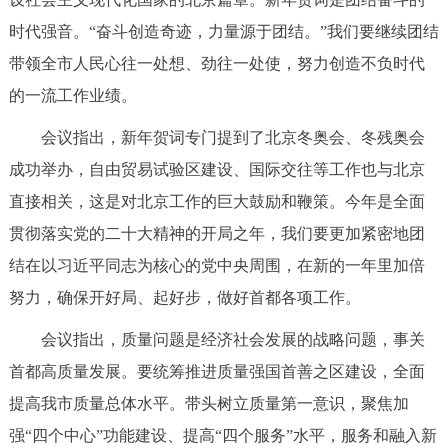
走进北京
时代强音。“奋斗创造奇迹，力量源于团结。”我们要继续团结
北京概况
十六区概览
人文北京
带领全市人民心往一处想、劲往一处使，努力创造不负时代
的一流工作业绩。
绿色北京
图说北京
视频北京
会议指出，新年贺词专门提到了北京冬奥会、冬残奥会
成功举办，自由贸易试验区建设、国际交往等工作也与北京
多语种
直接相关，这是对北京工作的巨大鼓励和鞭策。今年是全面
ENGLISH
한국어
日本語
贯彻落实党的二十大精神的开局之年，我们要更加紧密地团
结在以习近平同志为核心的党中央周围，在新的一年里加倍
DEUTSCH
FRANÇAIS
РУССКИЙ ЯЗЫК
努力，确保开好局、起好步，做好首都各项工作。
会议指出，质量问题是经济社会发展的战略问题，事关
ESPAÑOL
العربية
PORTUGUÊS
首都高质量发展。要统筹推进质量强国首善之区建设，全面
ITALIANO
提高我市质量总体水平。带头树立质量第一意识，聚焦加
强“四个中心”功能建设、提高“四个服务”水平，服务和融入新