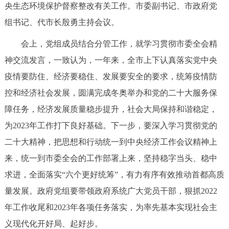
央生态环境保护督察整改有关工作。市委副书记、市政府党
决策公开
专题公开
组书记、代市长殷勇主持会议。
政务服务
会上，党组成员结合分管工作，就学习贯彻市委全会精
神交流发言，一致认为，一年来，全市上下认真落实党中央
个人服务
法人服务
部门服务
疫情要防住、经济要稳住、发展要安全的要求，统筹疫情防
控和经济社会发展，圆满完成冬奥举办和党的二十大服务保
便民服务
利企服务
投资项目
障任务，经济发展质量稳步提升，社会大局保持和谐稳定，
为2023年工作打下良好基础。下一步，要深入学习贯彻党的
中介服务
阳光政务
二十大精神，把思想和行动统一到中央经济工作会议精神上
政民互动
来，统一到市委全会的工作部署上来，坚持稳字当头、稳中
求进，全面落实“六个更好统筹”，有力有序有效推动首都高质
12345网上接诉即办
我要咨询
我要建议
量发展。政府党组要带领政府系统广大党员干部，狠抓2022
年工作收尾和2023年各项任务落实，为率先基本实现社会主
参与调查
在线访谈
图说互动
义现代化开好局、起好步。