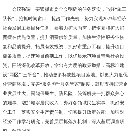
走进北京
会议强调，要狠抓市委全会明确的任务落实，当好“施工
北京概况
十六区概览
人文北京
队长”，抢抓时间窗口、抢占工作先机，努力实现2023年经济
社会发展主要目标任务。要着力扩大内需，把恢复和扩大消
绿色北京
图说北京
视频北京
费摆在优先位置，提升消费供给质量，加快生活性服务业恢
复和品质提升。拓展有效投资，抓好市重点工程，提升项目
多语种
储备质量，提速项目前期工作，以优质示范项目带动社会投
ENGLISH
한국어
日本語
资。围绕深化改革开放，拿出有力度的政策举措，高标准建
设“两区”“三平台”，推动更多标志性项目落地。以更大力度优
DEUTSCH
FRANÇAIS
РУССКИЙ ЯЗЫК
化营商环境，完善“服务包”“服务管家”制度，鼓励支持民营企
业发展壮大。围绕保民生、防风险，统筹解决一批群众关心
ESPAÑOL
العربية
PORTUGUÊS
的难事。增加城乡居民收入，办好各领域民生实事。抓好安
全工作，落实安全生产责任制。切实提升政府效能，加强对
ITALIANO
经济工作学习研究，完善层层抓落实机制，深入基层调查研
究、解决问题。