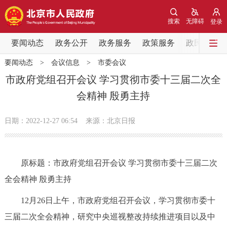
网站地图
搜索
无障碍
登录
要闻动态
要闻动态
政务公开
政务服务
政策服务
政民互动
要闻动态
>
会议信息
>
市委会议
党中央精神
国务院信息
中央部委动态
市政府党组召开会议 学习贯彻市委十三届二次全
会精神 殷勇主持
北京要闻
会议信息
部门动态
日期：2022-12-27 06:54
来源：北京日报
各区热点
政务公开
原标题：市政府党组召开会议 学习贯彻市委十三届二次
全会精神 殷勇主持
市领导
机构职能
政策服务
12月26日上午，市政府党组召开会议，学习贯彻市委十
政策兑现
政策解读
回应关切
三届二次全会精神，研究中央巡视整改持续推进项目以及中