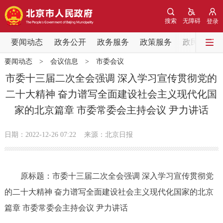
网站地图
搜索
无障碍
登录
要闻动态
要闻动态
政务公开
政务服务
政策服务
政民互动
要闻动态
>
会议信息
>
市委会议
党中央精神
国务院信息
中央部委动态
市委十三届二次全会强调 深入学习宣传贯彻党的
二十大精神 奋力谱写全面建设社会主义现代化国
北京要闻
会议信息
部门动态
家的北京篇章 市委常委会主持会议 尹力讲话
各区热点
日期：2022-12-26 07:22
来源：北京日报
政务公开
原标题：市委十三届二次全会强调 深入学习宣传贯彻党
市领导
机构职能
政策服务
的二十大精神 奋力谱写全面建设社会主义现代化国家的北京
政策兑现
政策解读
回应关切
篇章 市委常委会主持会议 尹力讲话