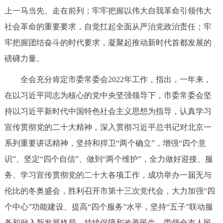
走进北京
上一马当先、走在前列；牢牢把握以伟大自我革命引领伟大
社会革命的重要要求，自觉扛起全面从严治党政治责任；牢
北京概况
十六区概览
人文北京
牢把握团结奋斗的时代要求，凝聚起推动新时代首都发展的
磅礴力量。
绿色北京
图说北京
视频北京
全会充分肯定市委常委会2022年工作，指出，一年来，
多语种
在以习近平同志为核心的党中央坚强领导下，市委常委会坚
ENGLISH
한국어
日本語
持以习近平新时代中国特色社会主义思想为指导，认真学习
宣传贯彻党的二十大精神，深入贯彻习近平总书记对北京一
DEUTSCH
FRANÇAIS
РУССКИЙ ЯЗЫК
系列重要讲话精神，坚持和捍卫“两个确立”，增强“四个意
识”、坚定“四个自信”、做到“两个维护”，全力做好迎接、服
ESPAÑOL
العربية
PORTUGUÊS
务、学习宣传贯彻党的二十大各项工作，成功举办一届无与
伦比的冬奥盛会，胜利召开市第十三次党代会，大力加强“四
ITALIANO
个中心”功能建设、提高“四个服务”水平，坚持“五子”联动服
务和融入新发展格局，持续保障和改善民生，带领全市人民