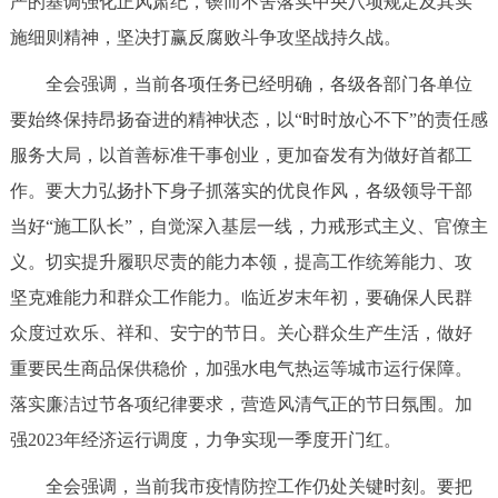
严的基调强化正风肃纪，锲而不舍落实中央八项规定及其实
施细则精神，坚决打赢反腐败斗争攻坚战持久战。
全会强调，当前各项任务已经明确，各级各部门各单位
要始终保持昂扬奋进的精神状态，以“时时放心不下”的责任感
服务大局，以首善标准干事创业，更加奋发有为做好首都工
作。要大力弘扬扑下身子抓落实的优良作风，各级领导干部
当好“施工队长”，自觉深入基层一线，力戒形式主义、官僚主
义。切实提升履职尽责的能力本领，提高工作统筹能力、攻
坚克难能力和群众工作能力。临近岁末年初，要确保人民群
众度过欢乐、祥和、安宁的节日。关心群众生产生活，做好
重要民生商品保供稳价，加强水电气热运等城市运行保障。
落实廉洁过节各项纪律要求，营造风清气正的节日氛围。加
强2023年经济运行调度，力争实现一季度开门红。
全会强调，当前我市疫情防控工作仍处关键时刻。要把