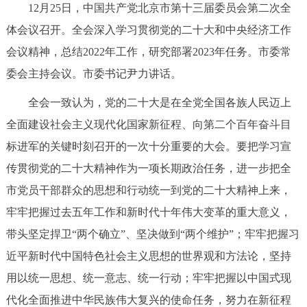
12月25日，中国共产党北京市第十三届委员会第二次全
决策公开
专题公开
体会议召开。全会深入学习贯彻党的二十大和中央经济工作
政务服务
会议精神，总结2022年工作，研究部署2023年任务。市委常
委会主持会议。市委书记尹力讲话。
个人服务
法人服务
部门服务
全会一致认为，党的二十大是在全党全国各族人民迈上
全面建设社会主义现代化国家新征程、向第二个百年奋斗目
便民服务
利企服务
投资项目
标进军的关键时刻召开的一次十分重要的大会。要把学习宣
传贯彻党的二十大精神作为一项长期政治任务，进一步把全
中介服务
阳光政务
市党员干部群众的思想和行动统一到党的二十大精神上来，
政民互动
牢牢把握过去五年工作和新时代十年伟大变革的重大意义，
带头坚定捍卫“两个确立”、坚决做到“两个维护”；牢牢把握习
12345网上接诉即办
我要咨询
我要建议
近平新时代中国特色社会主义思想的世界观和方法论，坚持
用以统一思想、统一意志、统一行动；牢牢把握以中国式现
参与调查
在线访谈
图说互动
代化全面推进中华民族伟大复兴的使命任务，努力在新征程