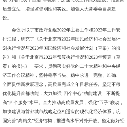
走进北京
质量立法，增强监督刚性和实效。加强人大常委会自身建
北京概况
十六区概览
人文北京
设。
会议听取了市政府党组2022年主要工作和2023年工作安
绿色北京
图说北京
视频北京
排汇报，研究了《关于北京市2022年国民经济和社会发展计
划执行情况与2023年国民经济和社会发展计划（草案）的报
多语种
告》和《关于北京市2022年预算执行情况和2023年预算（草
ENGLISH
한국어
日本語
案）的报告》，要求，贯彻落实好党的二十大精神和中央经
济工作会议精神，坚持稳字当头、稳中求进，完整、准确、
DEUTSCH
FRANÇAIS
РУССКИЙ ЯЗЫК
全面贯彻新发展理念，高质量完成全年目标任务。坚定不移
优化提升首都功能，大力加强“四个中心”功能建设，不断提
ESPAÑOL
العربية
PORTUGUÊS
高“四个服务”水平。全力推动高质量发展，强化“五子”联动，
加快建设与首都城市战略定位相适应的现代化经济体系，巩
ITALIANO
固完善“高精尖”经济结构，推进高水平对外开放。坚定做好经