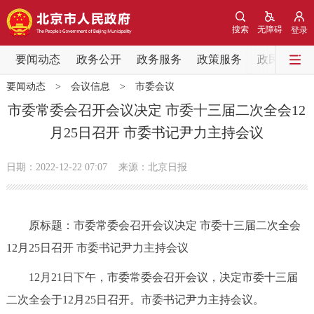
网站地图
搜索
无障碍
登录
要闻动态
要闻动态
政务公开
政务服务
政策服务
政民互动
要闻动态
>
会议信息
>
市委会议
党中央精神
国务院信息
中央部委动态
市委常委会召开会议决定 市委十三届二次全会12
月25日召开 市委书记尹力主持会议
北京要闻
会议信息
部门动态
日期：2022-12-22 07:07
来源：北京日报
各区热点
政务公开
原标题：市委常委会召开会议决定 市委十三届二次全会
12月25日召开 市委书记尹力主持会议
市领导
机构职能
政策服务
12月21日下午，市委常委会召开会议，决定市委十三届
政策兑现
政策解读
回应关切
二次全会于12月25日召开。市委书记尹力主持会议。