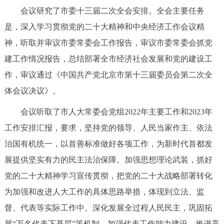
会议研究了市委十三届二次全会安排。全会主要任务
决策公开
专题公开
是，深入学习贯彻党的二十大精神和中央经济工作会议精
政务服务
神，听取并审议市委常委会工作报告，审议市委常委会抓党
建工作情况报告，总结部署全市经济社会发展和党的建设工
个人服务
法人服务
部门服务
作，审议通过《中国共产党北京市第十三届委员会第二次全
体会议决议》。
便民服务
利企服务
投资项目
会议听取了市人大常委会党组2022年主要工作和2023年
中介服务
阳光政务
工作安排汇报，要求，坚持党的领导、人民当家作主、依法
治国有机统一，以首善标准做好各项工作，为新时代首都发
政民互动
展提供坚实有力的民主法治保障。加强思想理论武装，抓好
12345网上接诉即办
我要咨询
我要建议
党的二十大精神学习宣传贯彻，把党的二十大战略部署转化
为加强和改进人大工作的具体思路举措，体现到立法、监
参与调查
在线访谈
图说互动
督、代表等实际工作中。深化发展全过程人民民主，巩固拓
展“万名代表下基层”等机制，加强代表工作能力建设。推进高