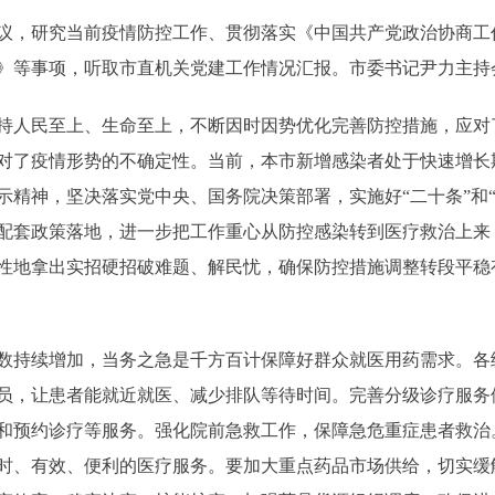
议，研究当前疫情防控工作、贯彻落实《中国共产党政治协商工
》等事项，听取市直机关党建工作情况汇报。市委书记尹力主持
人民至上、生命至上，不断因时因势优化完善防控措施，应对
对了疫情形势的不确定性。当前，本市新增感染者处于快速增长
示精神，坚决落实党中央、国务院决策部署，实施好“二十条”和
配套政策落地，进一步把工作重心从防控感染转到医疗救治上来
性地拿出实招硬招破难题、解民忧，确保防控措施调整转段平稳
持续增加，当务之急是千方百计保障好群众就医用药需求。各
员，让患者能就近就医、减少排队等待时间。完善分级诊疗服务
和预约诊疗等服务。强化院前急救工作，保障急危重症患者救治
时、有效、便利的医疗服务。要加大重点药品市场供给，切实缓