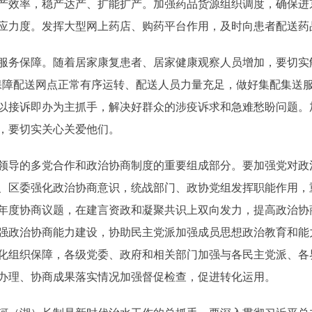
产效率，稳产达产、扩能扩产。加强药品货源组织调度，确保进
应力度。发挥大型网上药店、购药平台作用，及时向患者配送药
保障。随着居家康复患者、居家健康观察人员增加，要切实解决
保障配送网点正常有序运转、配送人员力量充足，做好集配集送
以接诉即办为主抓手，解决好群众的涉疫诉求和急难愁盼问题。
，要切实关心关爱他们。
导的多党合作和政治协商制度的重要组成部分。要加强党对政
、区委强化政治协商意识，统战部门、政协党组发挥职能作用，
年度协商议题，在建言资政和凝聚共识上双向发力，提高政治协
强政治协商能力建设，协助民主党派加强成员思想政治教育和能
化组织保障，各级党委、政府和相关部门加强与各民主党派、各
办理、协商成果落实情况加强督促检查，促进转化运用。