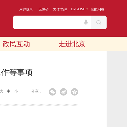
/
ENGLISH
用户登录
无障碍
繁体
简体
智能问答
政民互动
走进北京
工作等事项
大
中
小
分享：