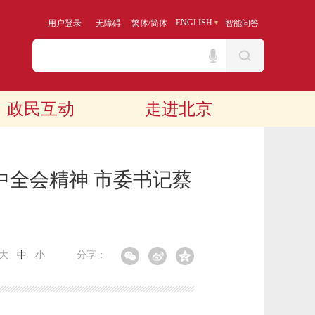
/
ENGLISH
用户登录
无障碍
繁体
简体
智能问答
政民互动
走进北京
中全会精神 市委书记蔡
大
中
小
分享：