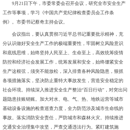
9月21日下午，市委常委会召开会议，研究全市安全生产
决策公开
专题公开
工作等事项，学习《中国共产党纪律检查委员会工作条
政务服务
例》。市委书记蔡奇主持会议。
会议指出，要认真贯彻习近平总书记重要批示精神，充
个人服务
法人服务
部门服务
分认识做好安全生产工作的极端重要性，牢固树立风险意识
和底线思维，始终坚持人民至上、生命至上，高效统筹疫情
便民服务
利企服务
投资项目
防控和经济社会发展工作，统筹发展和安全，始终绷紧安全
生产这根弦，须臾不能放松，深入排查各种风险隐患，狠抓
中介服务
阳光政务
各项措施落实，坚决防止重特大事故发生，营造安全稳定的
政民互动
社会环境。持续深入推进安全生产整治“百日行动”，对突出问
题隐患挂账销账。加大对水、电、气、热、地铁运营等城市
12345网上接诉即办
我要咨询
我要建议
基础设备设施的检查巡查力度，全力防范涉及城市生命线的
事故。落实消防安全责任，严防城市和森林火灾。持续推进
参与调查
在线访谈
图说互动
交通安全治理集中攻坚，严查交通违法行为。紧盯建筑施