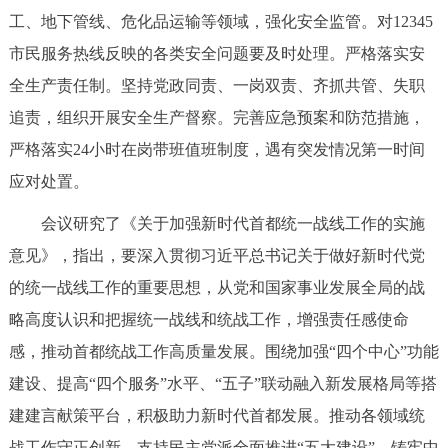
走进北京
工、地下管线、危化品运输等领域，强化安全监管。对12345
市民服务热线反映的各类安全问题要及时处理。严格落实安
北京概况
十六区概览
人文北京
全生产责任制。坚持党政同责、一岗双责、齐抓共管、失职
追责，组织开展安全生产督察。完善应急预案和防范措施，
绿色北京
图说北京
视频北京
严格落实24小时在岗带班值班制度，遇有突发情况第一时间
多语种
应对处置。
ENGLISH
한국어
日本語
会议研究了《关于加强新时代首都统一战线工作的实施
意见》，指出，要深入贯彻习近平总书记关于做好新时代党
DEUTSCH
FRANÇAIS
РУССКИЙ ЯЗЫК
的统一战线工作的重要思想，从党和国家事业发展全局的战
略高度认识和把握统一战线和统战工作，增强责任感使命
ESPAÑOL
العربية
PORTUGUÊS
感，推动首都统战工作高质量发展。围绕加强“四个中心”功能
建设、提高“四个服务”水平、“五子”联动融入新发展格局等搭
ITALIANO
建建言献策平台，积极助力新时代首都发展。推动各领域统
战工作守正创新。支持民主党派全面推进“五大建设”，铸牢中