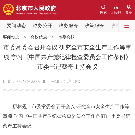
网站地图
搜索
无障碍
登录
要闻动态
要闻动态
政务公开
政务服务
政策服务
政民互动
要闻动态
>
会议信息
>
市委会议
党中央精神
国务院信息
中央部委动态
市委常委会召开会议 研究全市安全生产工作等事
项 学习《中国共产党纪律检查委员会工作条例》
北京要闻
会议信息
部门动态
市委书记蔡奇主持会议
各区热点
日期：2022-09-22 07:30
来源：北京日报
政务公开
原标题：市委常委会召开会议 研究全市安全生产工作等
市领导
机构职能
政策服务
事项 学习《中国共产党纪律检查委员会工作条例》 市委书记
政策兑现
政策解读
回应关切
蔡奇主持会议