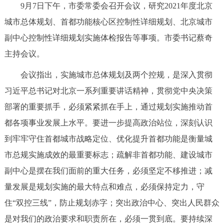
9月7日下午，市委常委会召开会议，研究2021年度北京
决策公开
专题公开
城市总体规划、首都功能核心区控制性详细规划、北京城市
政务服务
副中心控制性详细规划实施体检报告等事项。市委书记蔡奇
主持会议。
个人服务
法人服务
部门服务
会议指出，实施城市总体规划及两个控规，是深入贯彻
习近平总书记对北京一系列重要讲话精神，贯彻党中央决策
便民服务
利企服务
投资项目
部署的重要抓手，必须紧紧抓在手上，通过规划实施推动首
都各项事业发展上水平。要进一步提高政治站位，深刻认识
中介服务
阳光政务
到牢牢守住首都城市战略定位、优化提升首都功能是衡量城
政民互动
市总规实施成效的最重要标志；疏解非首都功能、建设城市
副中心是摆在我们面前的重大任务，必须坚定不移推进；减
12345网上接诉即办
我要咨询
我要建议
量发展是规划实施的最大特点和难点，必须保持定力，守
住“双控三线”，防止规划赤字；突出政治中心、突出人民群众
参与调查
在线访谈
图说互动
是对我们的政治要求和职责所在，必须一贯到底。要持续深