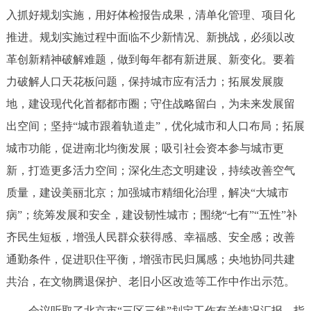
走进北京
入抓好规划实施，用好体检报告成果，清单化管理、项目化
推进。规划实施过程中面临不少新情况、新挑战，必须以改
北京概况
十六区概览
人文北京
革创新精神破解难题，做到每年都有新进展、新变化。要着
力破解人口天花板问题，保持城市应有活力；拓展发展腹
绿色北京
图说北京
视频北京
地，建设现代化首都都市圈；守住战略留白，为未来发展留
多语种
出空间；坚持“城市跟着轨道走”，优化城市和人口布局；拓展
城市功能，促进南北均衡发展；吸引社会资本参与城市更
ENGLISH
한국어
日本語
新，打造更多活力空间；深化生态文明建设，持续改善空气
质量，建设美丽北京；加强城市精细化治理，解决“大城市
DEUTSCH
FRANÇAIS
РУССКИЙ ЯЗЫК
病”；统筹发展和安全，建设韧性城市；围绕“七有”“五性”补
ESPAÑOL
العربية
PORTUGUÊS
齐民生短板，增强人民群众获得感、幸福感、安全感；改善
通勤条件，促进职住平衡，增强市民归属感；央地协同共建
ITALIANO
共治，在文物腾退保护、老旧小区改造等工作中作出示范。
会议听取了北京市“三区三线”划定工作有关情况汇报，指