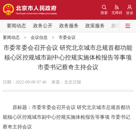
网站地图
搜索
无障碍
登录
要闻动态
要闻动态
政务公开
政务服务
政策服务
政民互动
要闻动态
>
会议信息
>
市委会议
党中央精神
国务院信息
中央部委动态
市委常委会召开会议 研究北京城市总规首都功能
核心区控规城市副中心控规实施体检报告等事项
北京要闻
会议信息
部门动态
市委书记蔡奇主持会议
各区热点
日期：2022-09-08 07:46
来源：北京日报
政务公开
原标题：市委常委会召开会议 研究北京城市总规首都功
市领导
机构职能
政策服务
能核心区控规城市副中心控规实施体检报告等事项 市委书记
政策兑现
政策解读
回应关切
蔡奇主持会议