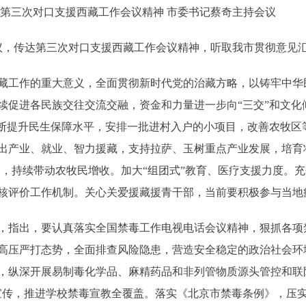
三次对口支援西藏工作会议精神 市委书记蔡奇主持会议
，传达第三次对口支援西藏工作会议精神，听取我市贯彻意见
工作的重大意义，全面贯彻新时代党的治藏方略，以铸牢中华
促进各民族交往交流交融，资金和力量进一步向“三交”和文化倾
不断提升民生保障水平，安排一批进村入户的小项目，改善农牧区
出产业、就业、智力援藏，支持拉萨、玉树重点产业发展，培育
动，持续带动农牧民增收。加大“组团式”教育、医疗支援力度。充
核评价工作机制。关心关爱援藏援青干部，当前要积极参与当地
指出，要认真落实全国禁毒工作电视电话会议精神，狠抓各项
高压严打态势，全面排查风险隐患，营造安全稳定的政治社会环
，纵深开展易制毒化学品、麻精药品和非列管物质源头管控和联
宣传，推进学校禁毒宣教全覆盖。落实《北京市禁毒条例》，压