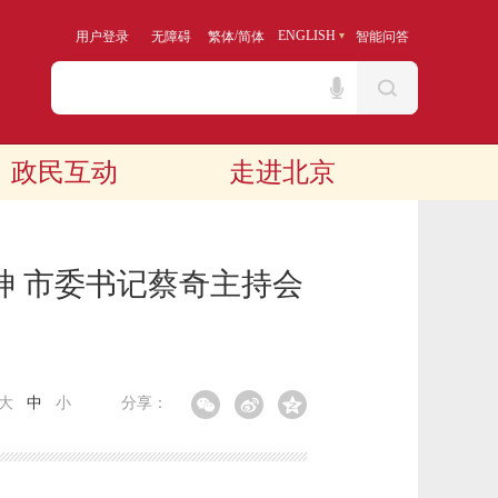
/
ENGLISH
用户登录
无障碍
繁体
简体
智能问答
政民互动
走进北京
神 市委书记蔡奇主持会
大
中
小
分享：