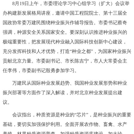
8月19日上午，市委理论学习中心组学习（扩大）会议举
决策公开
专题公开
办构建新发展格局讲座，邀请中国工程院院士、第十三届全
政务服务
国政协常委万建民围绕种业振兴作辅导报告。市委书记蔡奇
强调，种源安全关系国家安全。要深刻认识推进种业振兴的
个人服务
法人服务
部门服务
极端重要性，把发展现代种业融入国际科技创新中心建设，
充分发挥科技和人才优势，打造“种业之都”，为国家种业振兴
便民服务
利企服务
投资项目
贡献北京力量。市委副书记、市长陈吉宁，市人大常委会主
任李伟，市委副书记殷勇参加学习。
中介服务
阳光政务
万建民从国际种业发展趋势、我国种业发展形势和种业
政民互动
振兴部署等方面作了深入解读，并对北京种业发展提出建
议。
12345网上接诉即办
我要咨询
我要建议
会议指出，种质资源是种业的“芯片”，是种业振兴的重要
参与调查
在线访谈
图说互动
基础，要切实加强保护利用。全面开展农作物、畜禽、水产
养殖、林果种质资源普查，加强种质资源库建设，加大珍