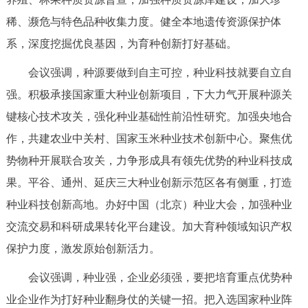
走进北京
稀、濒危与特色品种收集力度。健全本地遗传资源保护体
北京概况
十六区概览
人文北京
系，深度挖掘优良基因，为育种创新打好基础。
会议强调，种源要做到自主可控，种业科技就要自立自
绿色北京
图说北京
视频北京
强。积极承接国家重大种业创新项目，下大力气开展种源关
键核心技术攻关，强化种业基础性前沿性研究。加强央地合
多语种
作，共建农业中关村、国家玉米种业技术创新中心。聚焦优
ENGLISH
한국어
日本語
势物种开展联合攻关，力争形成具有领先优势的种业科技成
果。平谷、通州、延庆三大种业创新示范区各有侧重，打造
DEUTSCH
FRANÇAIS
РУССКИЙ ЯЗЫК
种业科技创新高地。办好中国（北京）种业大会，加强种业
交流交易和科研成果转化平台建设。加大育种领域知识产权
ESPAÑOL
العربية
PORTUGUÊS
保护力度，激发原始创新活力。
ITALIANO
会议强调，种业强，企业必须强，要把培育重点优势种
业企业作为打好种业翻身仗的关键一招。把入选国家种业阵