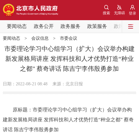
网站地图
搜索
无障碍
登录
要闻动态
要闻动态
政务公开
政务服务
政策服务
政民互动
要闻动态
>
会议信息
>
市委会议
党中央精神
国务院信息
中央部委动态
市委理论学习中心组学习（扩大）会议举办构建
新发展格局讲座 发挥科技和人才优势打造“种业
北京要闻
会议信息
部门动态
之都” 蔡奇讲话 陈吉宁李伟殷勇参加
各区热点
日期：2022-08-21 08:48
来源：北京日报
政务公开
原标题：市委理论学习中心组学习（扩大）会议举办构
市领导
机构职能
政策服务
建新发展格局讲座 发挥科技和人才优势打造“种业之都” 蔡奇
政策兑现
政策解读
回应关切
讲话 陈吉宁李伟殷勇参加