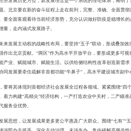
济发展历史方位，新发展理念是一个系统的理论体系，阐明了
题。北京要在新的奋斗征程上走在前列，完整、准确、全面贯彻
。要全面客观看待当前经济形势，充分认识做好防疫是稳增长的
增量，走内涵式发展路子。
发展主动权的战略性布局，要坚持“五子”联动，形成叠加效
强作出北京贡献。“两区”作为高水平开放平台，要形成更多可视
能产业、赋能城市、赋能生活。以供给侧结构性改革创造新需求
协同发展要牵住疏解非首都功能“牛鼻子”，高水平建设城市副中
将其体现到首都经济社会发展全过程各领域。紧紧围绕“四个中
。着力构建“高精尖”经济结构，一产打造农业中关村，二产瞄准
代服务业优势。
思想，让发展成果更多更公平惠及广大群众。围绕“七有”“五
接诉即办主抓手，深化主动治理、未诉先办，集中破解高频共性