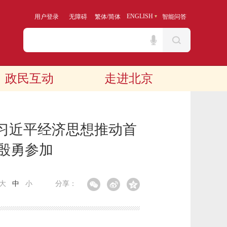
/
ENGLISH
用户登录
无障碍
繁体
简体
智能问答
政民互动
走进北京
习近平经济思想推动首
殷勇参加
大
中
小
分享：