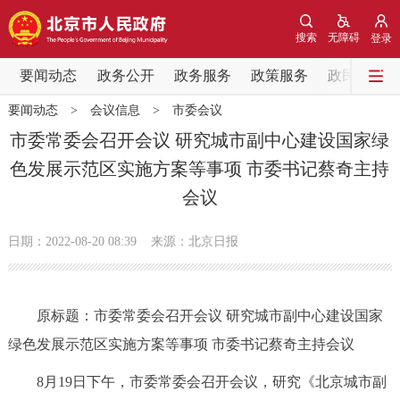
网站地图
搜索
无障碍
登录
要闻动态
要闻动态
政务公开
政务服务
政策服务
政民互动
要闻动态
>
会议信息
>
市委会议
党中央精神
国务院信息
中央部委动态
市委常委会召开会议 研究城市副中心建设国家绿
色发展示范区实施方案等事项 市委书记蔡奇主持
北京要闻
会议信息
部门动态
会议
各区热点
日期：2022-08-20 08:39
来源：北京日报
政务公开
原标题：市委常委会召开会议 研究城市副中心建设国家
市领导
机构职能
政策服务
绿色发展示范区实施方案等事项 市委书记蔡奇主持会议
政策兑现
政策解读
回应关切
8月19日下午，市委常委会召开会议，研究《北京城市副