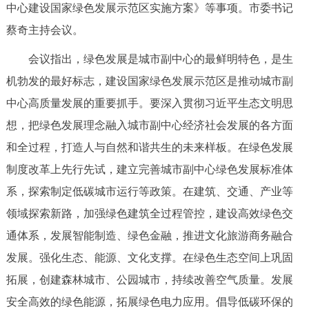
中心建设国家绿色发展示范区实施方案》等事项。市委书记
决策公开
专题公开
蔡奇主持会议。
政务服务
会议指出，绿色发展是城市副中心的最鲜明特色，是生
机勃发的最好标志，建设国家绿色发展示范区是推动城市副
个人服务
法人服务
部门服务
中心高质量发展的重要抓手。要深入贯彻习近平生态文明思
想，把绿色发展理念融入城市副中心经济社会发展的各方面
便民服务
利企服务
投资项目
和全过程，打造人与自然和谐共生的未来样板。在绿色发展
制度改革上先行先试，建立完善城市副中心绿色发展标准体
中介服务
阳光政务
系，探索制定低碳城市运行等政策。在建筑、交通、产业等
政民互动
领域探索新路，加强绿色建筑全过程管控，建设高效绿色交
通体系，发展智能制造、绿色金融，推进文化旅游商务融合
12345网上接诉即办
我要咨询
我要建议
发展。强化生态、能源、文化支撑。在绿色生态空间上巩固
拓展，创建森林城市、公园城市，持续改善空气质量。发展
参与调查
在线访谈
图说互动
安全高效的绿色能源，拓展绿色电力应用。倡导低碳环保的