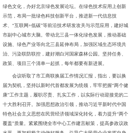
走进北京
绿色文化，办好北京绿色发展论坛。在绿色技术应用上创新
示范，布局一批绿色科技创新平台，推进新一代信息技
北京概况
十六区概览
人文北京
术、“互联网+低碳”等前沿技术研发攻关与示范应用，建好城
市副中心城市大脑。带动北三县一体化绿色发展，推动基础
绿色北京
图说北京
视频北京
设施、绿色产业等向北三县延伸布局，加强区域生态环境共
多语种
治、污染联防联控，建好潮白河国家森林公园。坚持任务、
政策、项目三个清单一起抓，每年都要有新进展。
ENGLISH
한국어
日本語
会议听取了市工商联换届工作情况汇报，指出，要以换
DEUTSCH
FRANÇAIS
РУССКИЙ ЯЗЫК
届为契机，坚持以新时代首都发展为统领，牢牢把握“两个健
康”工作主题，履职尽责、扎实工作，以实际行动迎接党的二
ESPAÑOL
العربية
PORTUGUÊS
十大胜利召开。加强思想政治引领，推动习近平新时代中国
特色社会主义思想在民营经济领域深化转化，着力提升“两个
ITALIANO
覆盖”质量。紧紧围绕全市中心工作建言献策，提高参政议政
水平。更加积极主动做好服务，引导广大民营企业发挥自身