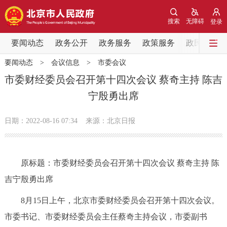
网站地图
搜索
无障碍
登录
要闻动态
要闻动态
政务公开
政务服务
政策服务
政民互动
要闻动态
>
会议信息
>
市委会议
党中央精神
国务院信息
中央部委动态
市委财经委员会召开第十四次会议 蔡奇主持 陈吉
宁殷勇出席
北京要闻
会议信息
部门动态
日期：2022-08-16 07:34
来源：北京日报
各区热点
政务公开
原标题：市委财经委员会召开第十四次会议 蔡奇主持 陈
吉宁殷勇出席
市领导
机构职能
政策服务
8月15日上午，北京市委财经委员会召开第十四次会议。
政策兑现
政策解读
回应关切
市委书记、市委财经委员会主任蔡奇主持会议，市委副书