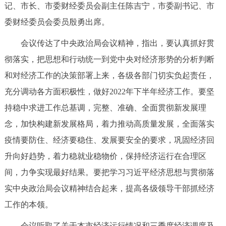
记、市长、市委财经委员会副主任陈吉宁，市委副书记、市
决策公开
专题公开
委财经委员会委员殷勇出席。
政务服务
会议传达了中央政治局会议精神，指出，要认真抓好贯
彻落实，把思想和行动统一到党中央对经济形势的分析判断
个人服务
法人服务
部门服务
和对经济工作的决策部署上来，各级各部门切实负起责任，
充分调动各方面积极性，做好2022年下半年经济工作。要坚
便民服务
利企服务
投资项目
持稳中求进工作总基调，完整、准确、全面贯彻新发展理
念，加快构建新发展格局，着力推动高质量发展，全面落实
中介服务
阳光政务
疫情要防住、经济要稳住、发展要安全的要求，巩固经济回
政民互动
升向好趋势，着力稳就业稳物价，保持经济运行在合理区
间，力争实现最好结果。要把学习习近平经济思想与贯彻落
12345网上接诉即办
我要咨询
我要建议
实中央政治局会议精神结合起来，提高各级领导干部抓经济
工作的本领。
参与调查
在线访谈
图说互动
会议听取了关于本市经济运行情况和三季度经济调度及