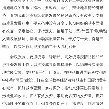
走进北京
措施建议的汇报，指出，要客观、理性、辩证地看待经济形
北京概况
十六区概览
人文北京
势，看到我市经济持续健康发展的良好态势没有改变，支撑
高质量发展的生产要素条件没有改变，长期向好的基本面没
绿色北京
图说北京
视频北京
有改变，坚定信心、保持定力、铆足干劲，坚持“五子”联动融
入新发展格局，持续推动高质量发展，干好每一天，奋进三
多语种
季度，以实际行动迎接党的二十大胜利召开。
ENGLISH
한국어
日本語
会议强调，要抓统筹、稳增长。高效统筹疫情防控和经
济社会发展工作，以抗疫成果保障稳增长，以稳增长实绩体
DEUTSCH
FRANÇAIS
РУССКИЙ ЯЗЫК
现抗疫实效。要抓“五子”、盯项目。在联动推进国际科技创新
中心和“两区”建设，打造全球数字经济标杆城市和国际消费中
ESPAÑOL
العربية
PORTUGUÊS
心城市，抓好城市更新、乡村振兴，推动京津冀协同发展中
形成叠加效应。扩大有效投资，带动更多实物投资量。抓好
ITALIANO
带动性强的重点项目，创造条件促开工、抓进度，同时做好