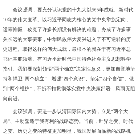
走进北京
会议强调，要充分认识党的十九大以来5年成就、新时代
北京概况
十六区概览
人文北京
10年的伟大变革。以习近平同志为核心的党中央举旗定向、
运筹帷幄，攻克了许多长期没有解决的难题，办成了许多事
绿色北京
图说北京
视频北京
关长远的大事要事，中华民族伟大复兴进入了不可逆转的历
史进程。取得这样的伟大成就，最根本的就在于有习近平总
多语种
书记掌舵领航、有习近平新时代中国特色社会主义思想科学
ENGLISH
한국어
日本語
指引。我们要深刻领悟“两个确立”决定性意义，更加自觉地坚
持和捍卫“两个确立”，增强“四个意识”、坚定“四个自信”、做
DEUTSCH
FRANÇAIS
РУССКИЙ ЯЗЫК
到“两个维护”，不折不扣贯彻落实党中央决策部署，风雨无阻
向前进。
ESPAÑOL
العربية
PORTUGUÊS
会议强调，要进一步认清国际国内大势，立足“两个大
局”、主动塑造于我有利的战略态势。当前，世界之变、时代
ITALIANO
之变、历史之变的特征更加明显，我国发展面临新的战略机