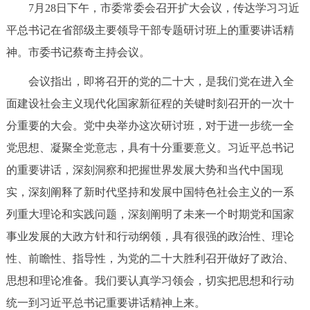
7月28日下午，市委常委会召开扩大会议，传达学习习近
决策公开
专题公开
平总书记在省部级主要领导干部专题研讨班上的重要讲话精
政务服务
神。市委书记蔡奇主持会议。
会议指出，即将召开的党的二十大，是我们党在进入全
个人服务
法人服务
部门服务
面建设社会主义现代化国家新征程的关键时刻召开的一次十
分重要的大会。党中央举办这次研讨班，对于进一步统一全
便民服务
利企服务
投资项目
党思想、凝聚全党意志，具有十分重要意义。习近平总书记
的重要讲话，深刻洞察和把握世界发展大势和当代中国现
中介服务
阳光政务
实，深刻阐释了新时代坚持和发展中国特色社会主义的一系
政民互动
列重大理论和实践问题，深刻阐明了未来一个时期党和国家
事业发展的大政方针和行动纲领，具有很强的政治性、理论
12345网上接诉即办
我要咨询
我要建议
性、前瞻性、指导性，为党的二十大胜利召开做好了政治、
思想和理论准备。我们要认真学习领会，切实把思想和行动
参与调查
在线访谈
图说互动
统一到习近平总书记重要讲话精神上来。