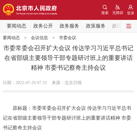
网站地图
搜索
无障碍
登录
要闻动态
要闻动态
政务公开
政务服务
政策服务
政民互动
要闻动态
>
会议信息
>
市委会议
党中央精神
国务院信息
中央部委动态
市委常委会召开扩大会议 传达学习习近平总书记
在省部级主要领导干部专题研讨班上的重要讲话
北京要闻
会议信息
部门动态
精神 市委书记蔡奇主持会议
各区热点
日期：2022-07-29 07:33
来源：北京日报
政务公开
原标题：市委常委会召开扩大会议 传达学习习近平总书
市领导
机构职能
政策服务
记在省部级主要领导干部专题研讨班上的重要讲话精神 市委
政策兑现
政策解读
回应关切
书记蔡奇主持会议