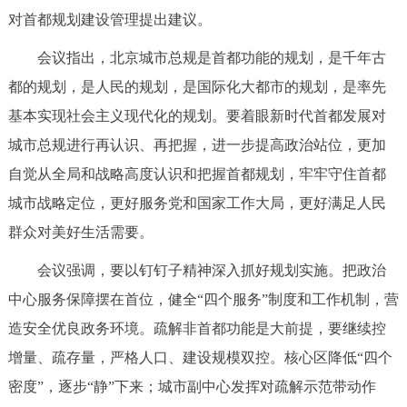
走进北京
对首都规划建设管理提出建议。
北京概况
十六区概览
人文北京
会议指出，北京城市总规是首都功能的规划，是千年古
都的规划，是人民的规划，是国际化大都市的规划，是率先
绿色北京
图说北京
视频北京
基本实现社会主义现代化的规划。要着眼新时代首都发展对
城市总规进行再认识、再把握，进一步提高政治站位，更加
多语种
自觉从全局和战略高度认识和把握首都规划，牢牢守住首都
ENGLISH
한국어
日本語
城市战略定位，更好服务党和国家工作大局，更好满足人民
群众对美好生活需要。
DEUTSCH
FRANÇAIS
РУССКИЙ ЯЗЫК
会议强调，要以钉钉子精神深入抓好规划实施。把政治
中心服务保障摆在首位，健全“四个服务”制度和工作机制，营
ESPAÑOL
العربية
PORTUGUÊS
造安全优良政务环境。疏解非首都功能是大前提，要继续控
增量、疏存量，严格人口、建设规模双控。核心区降低“四个
ITALIANO
密度”，逐步“静”下来；城市副中心发挥对疏解示范带动作