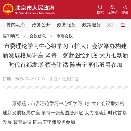
网站地图
搜索
无障碍
登录
要闻动态
要闻动态
政务公开
政务服务
政策服务
政民互动
要闻动态
>
会议信息
>
市委会议
党中央精神
国务院信息
中央部委动态
市委理论学习中心组学习（扩大）会议举办构建
新发展格局讲座 坚持一张蓝图绘到底 大力推动新
北京要闻
会议信息
部门动态
时代首都发展 蔡奇讲话 陈吉宁李伟殷勇参加
各区热点
日期：2022-07-19 07:09
来源：北京日报
政务公开
原标题：市委理论学习中心组学习（扩大）会议举办构
市领导
机构职能
政策服务
建新发展格局讲座 坚持一张蓝图绘到底 大力推动新时代首都
政策兑现
政策解读
回应关切
发展 蔡奇讲话 陈吉宁李伟殷勇参加