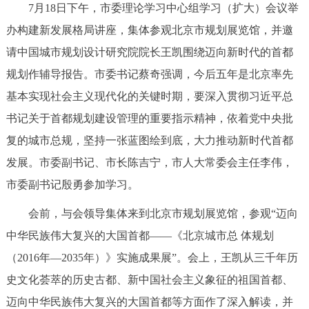
7月18日下午，市委理论学习中心组学习（扩大）会议举
决策公开
专题公开
办构建新发展格局讲座，集体参观北京市规划展览馆，并邀
政务服务
请中国城市规划设计研究院院长王凯围绕迈向新时代的首都
规划作辅导报告。市委书记蔡奇强调，今后五年是北京率先
个人服务
法人服务
部门服务
基本实现社会主义现代化的关键时期，要深入贯彻习近平总
书记关于首都规划建设管理的重要指示精神，依着党中央批
便民服务
利企服务
投资项目
复的城市总规，坚持一张蓝图绘到底，大力推动新时代首都
发展。市委副书记、市长陈吉宁，市人大常委会主任李伟，
中介服务
阳光政务
市委副书记殷勇参加学习。
政民互动
会前，与会领导集体来到北京市规划展览馆，参观“迈向
中华民族伟大复兴的大国首都——《北京城市总 体规划
12345网上接诉即办
我要咨询
我要建议
（2016年—2035年）》实施成果展”。会上，王凯从三千年历
史文化荟萃的历史古都、新中国社会主义象征的祖国首都、
参与调查
在线访谈
图说互动
迈向中华民族伟大复兴的大国首都等方面作了深入解读，并