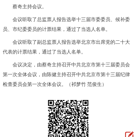
蔡奇主持会议。
决策公开
专题公开
会议听取了总监票人报告选举十三届市委委员、候补委
政务服务
员、市纪委委员的计票结果，通过了当选人名单。
个人服务
法人服务
部门服务
会议听取了副总监票人报告选举北京市出席党的二十大
代表的计票结果，通过了当选人名单。
便民服务
利企服务
投资项目
会议决定，由蔡奇主持召开中共北京市第十三届委员会
第一次全体会议，由陈健主持召开中共北京市第十三届纪律
中介服务
阳光政务
检查委员会第一次全体会议。（祁梦竹 范俊生）
政民互动
12345网上接诉即办
我要咨询
我要建议
参与调查
在线访谈
图说互动