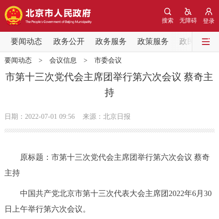
网站地图
搜索
无障碍
登录
要闻动态
要闻动态
政务公开
政务服务
政策服务
政民互动
要闻动态
>
会议信息
>
市委会议
党中央精神
国务院信息
中央部委动态
市第十三次党代会主席团举行第六次会议 蔡奇主
持
北京要闻
会议信息
部门动态
日期：2022-07-01 09:56
来源：北京日报
各区热点
政务公开
原标题：市第十三次党代会主席团举行第六次会议 蔡奇
主持
市领导
机构职能
政策服务
中国共产党北京市第十三次代表大会主席团2022年6月30
政策兑现
政策解读
回应关切
日上午举行第六次会议。