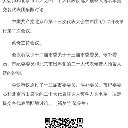
委委员和北京市出席党的二十大代表候选人预备人选名单提
决策公开
专题公开
交各代表团酝酿讨论
政务服务
中国共产党北京市第十三次代表大会主席团6月27日晚举
行第二次会议。
个人服务
法人服务
部门服务
蔡奇主持会议。
便民服务
利企服务
投资项目
会议听取了十二届市委关于十三届市委委员、候补委
员、市纪委委员和北京市出席党的二十大代表候选人预备人
中介服务
阳光政务
选的说明。
政民互动
会议审议通过了十三届市委委员、候补委员、市纪委委
员和北京市出席党的二十大代表候选人预备人选名单，决定
12345网上接诉即办
我要咨询
我要建议
提交各代表团酝酿讨论。（祁梦竹 范俊生）
参与调查
在线访谈
图说互动