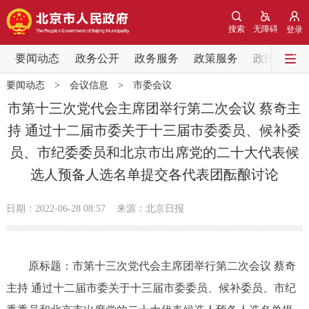
网站地图
搜索
无障碍
登录
要闻动态
要闻动态
政务公开
政务服务
政策服务
政民互动
要闻动态
>
会议信息
>
市委会议
党中央精神
国务院信息
中央部委动态
市第十三次党代会主席团举行第二次会议 蔡奇主
持 通过十二届市委关于十三届市委委员、候补委
北京要闻
会议信息
部门动态
员、市纪委委员和北京市出席党的二十大代表候
选人预备人选名单提交各代表团酝酿讨论
各区热点
政务公开
日期：2022-06-28 08:57
来源：北京日报
市领导
机构职能
政策服务
原标题：市第十三次党代会主席团举行第二次会议 蔡奇
政策兑现
政策解读
回应关切
主持 通过十二届市委关于十三届市委委员、候补委员、市纪