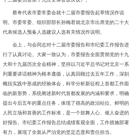
走进北京
蔡奇代表市委常委会就十二届市委报告起草情况作说
北京概况
十六区概览
人文北京
明。市委常委、组织部部长孙梅君就北京市出席党的二十大
代表候选人预备人选建议人选有关情况作说明。
绿色北京
图说北京
视频北京
会上，与会同志对十二届市委报告和市纪委工作报告进
多语种
行了认真讨论。大家一致认为，市委报告全面贯彻党的十九
大和十九届历次全会精神，坚持以习近平总书记对北京一系
ENGLISH
한국어
日本語
列重要讲话精神为根本遵循，认真回顾过去五年工作，深刻
概括实践中形成的经验体会，科学分析新征程上首都工作面
DEUTSCH
FRANÇAIS
РУССКИЙ ЯЗЫК
临的新形势，系统阐述新时代首都发展的内涵和要求，明确
提出今后五年的重点任务，体现了很高的政治站位、鲜明的
ESPAÑOL
العربية
PORTUGUÊS
人民立场和首善的工作标准，是一个鼓舞人心、催人奋进的
ITALIANO
好报告。市纪委工作报告总结成绩客观全面，工作措施部署
有力，展现了全面从严治党的坚定态度和责任担当。