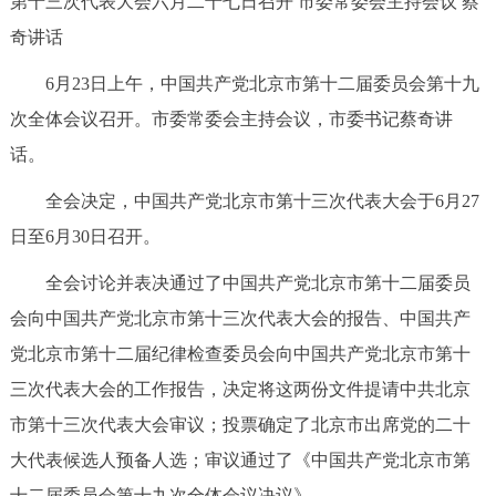
第十三次代表大会六月二十七日召开 市委常委会主持会议 蔡
决策公开
专题公开
奇讲话
政务服务
6月23日上午，中国共产党北京市第十二届委员会第十九
次全体会议召开。市委常委会主持会议，市委书记蔡奇讲
个人服务
法人服务
部门服务
话。
全会决定，中国共产党北京市第十三次代表大会于6月27
便民服务
利企服务
投资项目
日至6月30日召开。
中介服务
阳光政务
全会讨论并表决通过了中国共产党北京市第十二届委员
会向中国共产党北京市第十三次代表大会的报告、中国共产
政民互动
党北京市第十二届纪律检查委员会向中国共产党北京市第十
12345网上接诉即办
我要咨询
我要建议
三次代表大会的工作报告，决定将这两份文件提请中共北京
市第十三次代表大会审议；投票确定了北京市出席党的二十
参与调查
在线访谈
图说互动
大代表候选人预备人选；审议通过了《中国共产党北京市第
十二届委员会第十九次全体会议决议》。