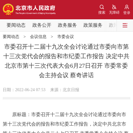
网站地图
搜索
无障碍
登录
要闻动态
要闻动态
政务公开
政务服务
政策服务
政民互动
要闻动态
>
会议信息
>
市委会议
党中央精神
国务院信息
中央部委动态
市委召开十二届十九次全会讨论通过市委向市第
十三次党代会的报告和市纪委工作报告 决定中共
北京要闻
会议信息
部门动态
北京市第十三次代表大会6月27日召开 市委常委
会主持会议 蔡奇讲话
各区热点
政务公开
日期：2022-06-24 07:53
来源：北京日报
市领导
机构职能
政策服务
原标题：市委召开十二届十九次全会讨论通过市委向市
政策兑现
政策解读
回应关切
第十三次党代会的报告和市纪委工作报告，决定中共北京市