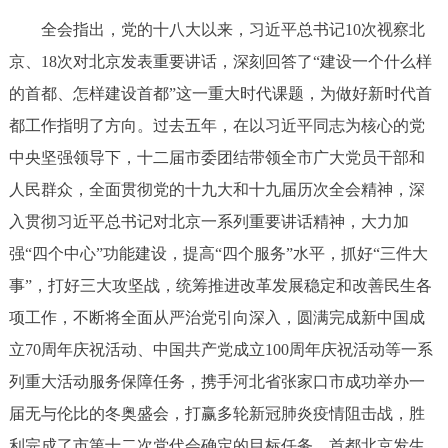
回到顶部
全会指出，党的十八大以来，习近平总书记10次视察北
京、18次对北京发表重要讲话，深刻回答了“建设一个什么样
的首都、怎样建设首都”这一重大时代课题，为做好新时代首
都工作指明了方向。过去五年，在以习近平同志为核心的党
中央坚强领导下，十二届市委团结带领全市广大党员干部和
人民群众，全面贯彻党的十九大和十九届历次全会精神，深
入贯彻习近平总书记对北京一系列重要讲话精神，大力加
强“四个中心”功能建设，提高“四个服务”水平，抓好“三件大
事”，打好三大攻坚战，统筹推进改革发展稳定和改善民生各
项工作，不断将全面从严治党引向深入，圆满完成新中国成
立70周年庆祝活动、中国共产党成立100周年庆祝活动等一系
列重大活动服务保障任务，携手河北省张家口市成功举办一
届无与伦比的冬奥盛会，打赢多轮新冠肺炎疫情阻击战，胜
利完成了市第十二次党代会确定的目标任务，首都北京发生