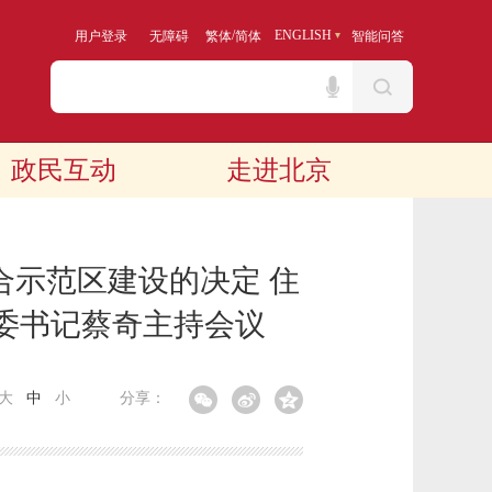
/
ENGLISH
用户登录
无障碍
繁体
简体
智能问答
政民互动
走进北京
合示范区建设的决定 住
委书记蔡奇主持会议
大
中
小
分享：