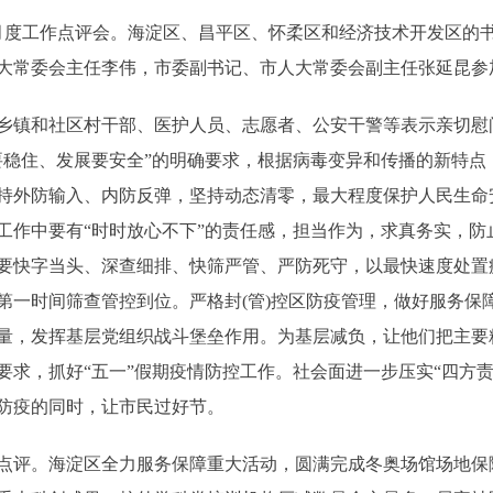
度工作点评会。海淀区、昌平区、怀柔区和经济技术开发区的
大常委会主任李伟，市委副书记、市人大常委会副主任张延昆参
镇和社区村干部、医护人员、志愿者、公安干警等表示亲切慰
要稳住、发展要安全”的明确要求，根据病毒变异和传播的新特点
持外防输入、内防反弹，坚持动态清零，最大程度保护人民生命
作中要有“时时放心不下”的责任感，担当作为，求真务实，防止
要快字当头、深查细排、快筛严管、严防死守，以最快速度处置
一时间筛查管控到位。严格封(管)控区防疫管理，做好服务保障
量，发挥基层党组织战斗堡垒作用。为基层减负，让他们把主要
要求，抓好“五一”假期疫情防控工作。社会面进一步压实“四方
防疫的同时，让市民过好节。
评。海淀区全力服务保障重大活动，圆满完成冬奥场馆场地保