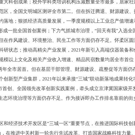
重大科创成果；校外学科类培训机构压减数量全市最多，居家社
范区，全国文明城区测评全市第二。但在拆迁腾退、财源建设、
约落地；狠抓经济高质量发展，一季度规模以上工业总产值增速和
形成一批全国首创案例；下力气抓城市治理，“回天有我”入选全国
但在作风建设、环境整治、民生工作等方面仍存不足。怀柔区圆
研状态；推动高精尖产业发展，2021年新引入高端仪器装备和
规模以上文化及相关产业收入增速、精品民宿数量均居全市首位；
连续两年全市居首。但在基层干部管理、财源建设、疏整促等方面
创新型产业集群，2021年以来承接“三城”联动新落地成果转化
批全市首创、全国领先改革创新实践案例，牵头成立京津冀国家级
、生态环境治理等方面仍存不足。作为接诉即办工作排名靠前的街
经济技术开发区是“三城一区”重要节点，在推进国际科技创新
为，在推进中关村新一轮先行先试改革、打造国家战略科技力量