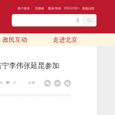
/
ENGLISH
用户登录
无障碍
繁体
简体
智能问答
政民互动
走进北京
吉宁李伟张延昆参加
大
中
小
分享：