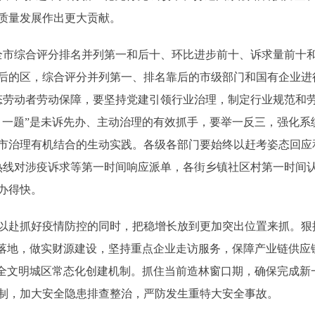
质量发展作出更大贡献。
合评分排名并列第一和后十、环比进步前十、诉求量前十和202
后的区，综合评分并列第一、排名靠后的市级部门和国有企业进行
态劳动者劳动保障，要坚持党建引领行业治理，制定行业规范和
月一题”是未诉先办、主动治理的有效抓手，要举一反三，强化系
市治理有机结合的生动实践。各级各部门要始终以赶考姿态回应和
务热线对涉疫诉求等第一时间响应派单，各街乡镇社区村第一时间认
办得快。
赴抓好疫情防控的同时，把稳增长放到更加突出位置来抓。狠
务落地，做实财源建设，坚持重点企业走访服务，保障产业链供应
健全文明城区常态化创建机制。抓住当前造林窗口期，确保完成新
制，加大安全隐患排查整治，严防发生重特大安全事故。