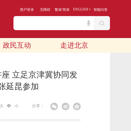
/
ENGLISH
用户登录
无障碍
繁体
简体
智能问答
政民互动
走进北京
讲座 立足京津冀协同发
伟张延昆参加
大
中
小
分享：