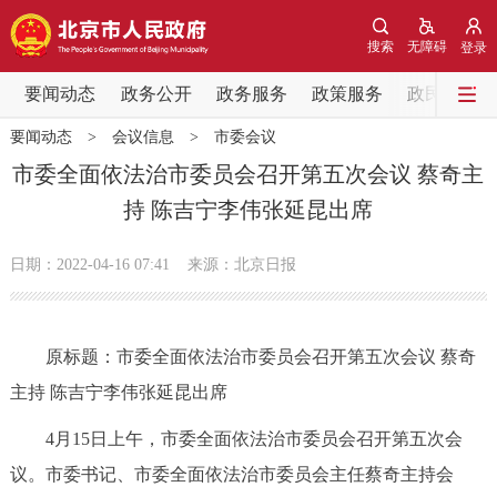
网站地图
搜索
无障碍
登录
要闻动态
要闻动态
政务公开
政务服务
政策服务
政民互动
要闻动态
>
会议信息
>
市委会议
党中央精神
国务院信息
中央部委动态
市委全面依法治市委员会召开第五次会议 蔡奇主
持 陈吉宁李伟张延昆出席
北京要闻
会议信息
部门动态
日期：2022-04-16 07:41
来源：北京日报
各区热点
政务公开
原标题：市委全面依法治市委员会召开第五次会议 蔡奇
主持 陈吉宁李伟张延昆出席
市领导
机构职能
政策服务
4月15日上午，市委全面依法治市委员会召开第五次会
政策兑现
政策解读
回应关切
议。市委书记、市委全面依法治市委员会主任蔡奇主持会