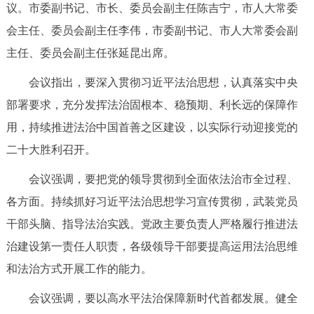
议。市委副书记、市长、委员会副主任陈吉宁，市人大常委
决策公开
专题公开
会主任、委员会副主任李伟，市委副书记、市人大常委会副
政务服务
主任、委员会副主任张延昆出席。
会议指出，要深入贯彻习近平法治思想，认真落实中央
个人服务
法人服务
部门服务
部署要求，充分发挥法治固根本、稳预期、利长远的保障作
用，持续推进法治中国首善之区建设，以实际行动迎接党的
便民服务
利企服务
投资项目
二十大胜利召开。
中介服务
阳光政务
会议强调，要把党的领导贯彻到全面依法治市全过程、
各方面。持续抓好习近平法治思想学习宣传贯彻，武装党员
政民互动
干部头脑、指导法治实践。党政主要负责人严格履行推进法
12345网上接诉即办
我要咨询
我要建议
治建设第一责任人职责，各级领导干部要提高运用法治思维
和法治方式开展工作的能力。
参与调查
在线访谈
图说互动
会议强调，要以高水平法治保障新时代首都发展。健全