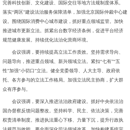
走进北京
完善科技创新、文化建设、国际交往等地方法规制度体系。
落实“两区”建设法治服务保障清单，加强北京国际仲裁中心建
北京概况
十六区概览
人文北京
设。围绕国际消费中心城市建设，抓好重点领域监管。加快
推进城市更新立法。抓紧出台数字经济条例，促进平台经济
绿色北京
图说北京
视频北京
规范健康发展。持续优化法治化营商环境。
多语种
会议强调，要持续提高立法工作质效。坚持需求导向、
问题导向，推进重点领域、新兴领域立法。紧扣“七有”“五
ENGLISH
한국어
日本語
性”加强“小切口”立法。健全党委领导、人大主导、政府依
托、各方参与的立法工作格局。加强立法民主协商，扩大群
DEUTSCH
FRANÇAIS
РУССКИЙ ЯЗЫК
众有序参与。
ESPAÑOL
العربية
PORTUGUÊS
会议强调，要深入推进法治政府建设。抓好中央依法治
国办督察反馈问题整改。坚持科学、民主、依法决策，完善
ITALIANO
权责清单制度。推进执法重心下移、力量下沉，提升行政执
法规范与效能。要全面深化司法领域改革。加快构建系统完