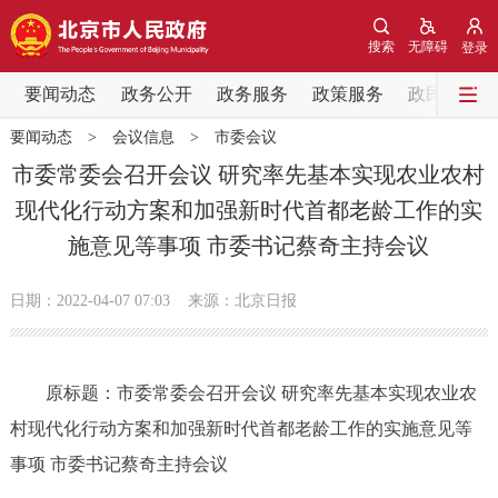
网站地图
搜索
无障碍
登录
要闻动态
要闻动态
政务公开
政务服务
政策服务
政民互动
要闻动态
>
会议信息
>
市委会议
党中央精神
国务院信息
中央部委动态
市委常委会召开会议 研究率先基本实现农业农村
现代化行动方案和加强新时代首都老龄工作的实
北京要闻
会议信息
部门动态
施意见等事项 市委书记蔡奇主持会议
各区热点
日期：2022-04-07 07:03
来源：北京日报
政务公开
原标题：市委常委会召开会议 研究率先基本实现农业农
市领导
机构职能
政策服务
村现代化行动方案和加强新时代首都老龄工作的实施意见等
政策兑现
政策解读
回应关切
事项 市委书记蔡奇主持会议