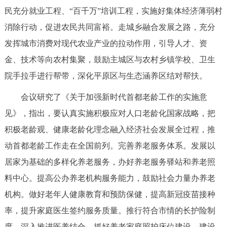
走进北京
民充分就业工程、“百千万”培训工程，实施好集体经济薄弱村
消除行动，促进农民共同富裕。走城乡融合发展之路，充分
北京概况
十六区概览
人文北京
发挥城市消费对现代农业产业的拉动作用，引导人才、资
金、技术等向农村集聚，鼓励主城区与农村乡镇学校、卫生
绿色北京
图说北京
视频北京
院手拉手进行帮带，深化平原区与生态涵养区结对帮扶。
多语种
会议研究了《关于加强新时代首都老龄工作的实施意
ENGLISH
한국어
日本語
见》，指出，要认真实施积极应对人口老龄化国家战略，把
积极老龄观、健康老龄化理念融入经济社会发展全过程，推
DEUTSCH
FRANÇAIS
РУССКИЙ ЯЗЫК
动首都老龄工作走在全国前列。完善养老服务体系。发展以
居家为基础的多样化养老服务，办好养老服务驿站和养老照
ESPAÑOL
العربية
PORTUGUÊS
料中心。提高公办养老机构服务能力，鼓励社会力量办养老
机构。做好老年人健康教育和预防保健，提高新冠疫苗接种
ITALIANO
率，提升家庭医生签约服务质量。推行符合市情的长护险制
度。深入推进医养结合，抓好养老家庭照护床位建设。建设