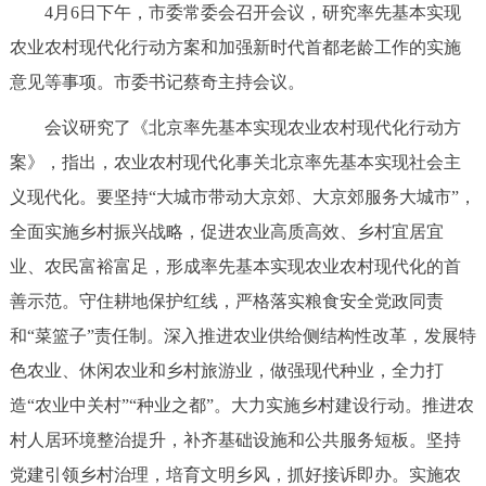
4月6日下午，市委常委会召开会议，研究率先基本实现
决策公开
专题公开
农业农村现代化行动方案和加强新时代首都老龄工作的实施
政务服务
意见等事项。市委书记蔡奇主持会议。
会议研究了《北京率先基本实现农业农村现代化行动方
个人服务
法人服务
部门服务
案》，指出，农业农村现代化事关北京率先基本实现社会主
义现代化。要坚持“大城市带动大京郊、大京郊服务大城市”，
便民服务
利企服务
投资项目
全面实施乡村振兴战略，促进农业高质高效、乡村宜居宜
业、农民富裕富足，形成率先基本实现农业农村现代化的首
中介服务
阳光政务
善示范。守住耕地保护红线，严格落实粮食安全党政同责
政民互动
和“菜篮子”责任制。深入推进农业供给侧结构性改革，发展特
色农业、休闲农业和乡村旅游业，做强现代种业，全力打
12345网上接诉即办
我要咨询
我要建议
造“农业中关村”“种业之都”。大力实施乡村建设行动。推进农
村人居环境整治提升，补齐基础设施和公共服务短板。坚持
参与调查
在线访谈
图说互动
党建引领乡村治理，培育文明乡风，抓好接诉即办。实施农