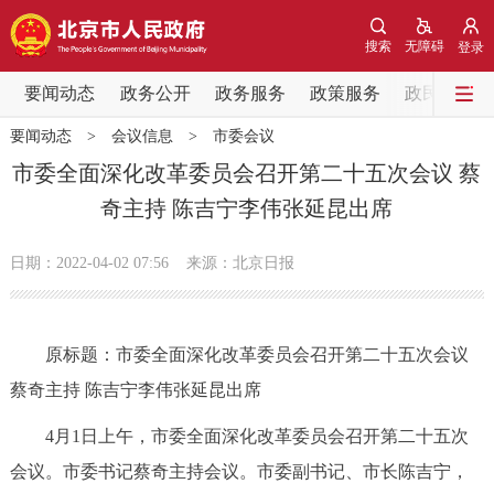
网站地图
搜索
无障碍
登录
要闻动态
要闻动态
政务公开
政务服务
政策服务
政民互动
要闻动态
>
会议信息
>
市委会议
党中央精神
国务院信息
中央部委动态
市委全面深化改革委员会召开第二十五次会议 蔡
奇主持 陈吉宁李伟张延昆出席
北京要闻
会议信息
部门动态
日期：2022-04-02 07:56
来源：北京日报
各区热点
政务公开
原标题：市委全面深化改革委员会召开第二十五次会议
蔡奇主持 陈吉宁李伟张延昆出席
市领导
机构职能
政策服务
4月1日上午，市委全面深化改革委员会召开第二十五次
政策兑现
政策解读
回应关切
会议。市委书记蔡奇主持会议。市委副书记、市长陈吉宁，