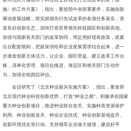
走进北京
施〉的工作方案》，指出，要按照中央部署要求，实施创新
北京概况
十六区概览
人文北京
驱动发展战略，抓实抓细先行先试改革的各项任务落实，营
造良好创新生态，加快打造世界领先科技园区和创新高地。
绿色北京
图说北京
视频北京
加强与国家有关部门的改革协同，用足用好现有政策，抓紧
出台配套细则，把政策供给和企业发展需求结合起来，进一
多语种
步激发创新主体活力，让企业、园区受益。建立改革工作台
ENGLISH
한국어
日本語
账，清单化管理、项目化推进。海淀区和相关部门主动作
为，加强全程跟踪评估。
DEUTSCH
FRANÇAIS
РУССКИЙ ЯЗЫК
会议研究了《北京种业振兴实施方案》，指出，要发挥
北京现代种业科技创新优势，打造“种业之都”。积极承担国家
ESPAÑOL
العربية
PORTUGUÊS
重大种业创新项目，推进种业联合攻关。实施种质资源保护
利用、种业创新攻关、种业企业扶优、种业创新基地提升、
ITALIANO
创新环境优化等行动。支持领军企业做大做强，建设好平