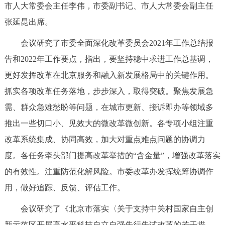
市人大常委会主任李伟，市委副书记、市人大常委会副主任
决策公开
专题公开
张延昆出席。
政务服务
会议研究了市委全面深化改革委员会2021年工作总结报
告和2022年工作要点，指出，要坚持稳中求进工作总基调，
个人服务
法人服务
部门服务
更好发挥改革在北京服务和融入新发展格局中的关键作用。
抓实各项改革任务落地，步步深入，取得突破。聚焦发展急
便民服务
利企服务
投资项目
需、群众急难愁盼等问题，在城市更新、接诉即办等领域多
推出一些切口小、见效大的微改革微创新。各专项小组注重
中介服务
阳光政务
改革系统集成、协同高效，加大对重点难点问题的协调力
政民互动
度。各任务牵头部门提高改革举措的“含金量”，增强改革落实
的有效性。注重防范化解风险。市委改革办发挥统筹协调作
12345网上接诉即办
我要咨询
我要建议
用，做好追踪、反馈、评估工作。
参与调查
在线访谈
图说互动
会议研究了《北京市落实〈关于支持中关村国家自主创
新示范区开展高水平科技自立自强先行先试改革的若干措