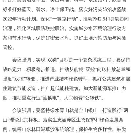
走进北京
标准打好蓝天、碧水、净土保卫战。落实好污染防治攻坚战
北京概况
十六区概览
人文北京
2022年行动计划。深化“一微克行动”，推动PM2.5和臭氧协同
治理，强化区域联防联控联治。实施城乡水环境治理行动方
绿色北京
图说北京
视频北京
案和节水行动，保护好密云水库。抓好土壤污染防治与风险
管控。
多语种
会议强调，实现“双碳”目标是一个复杂系统工程，要保持
ENGLISH
한국어
日本語
战略定力，积极稳步推进。推动从能耗“双控”向碳排放总量和
强度“双控”转变，推进产业结构绿色转型。抓好公共建筑和居
DEUTSCH
FRANÇAIS
РУССКИЙ ЯЗЫК
住建筑节能改造，推广超低能耗建筑。加大新能源车推广力
度，推动重点行业“油换电”、大宗物资“公转铁”。
ESPAÑOL
العربية
PORTUGUÊS
会议强调，要坚持绿水青山就是金山银山，打造践行“两
ITALIANO
山”理论北京样板。落实生态涵养区生态保护和绿色发展条
例，统筹山水林田湖草沙系统治理，保护生物多样性。鼓励