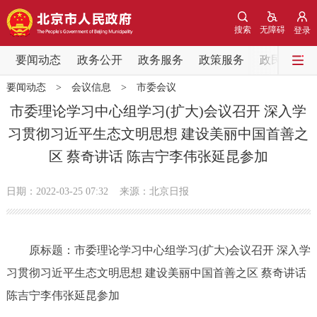
网站地图
搜索
无障碍
登录
要闻动态
要闻动态
政务公开
政务服务
政策服务
政民互动
要闻动态
>
会议信息
>
市委会议
党中央精神
国务院信息
中央部委动态
市委理论学习中心组学习(扩大)会议召开 深入学
习贯彻习近平生态文明思想 建设美丽中国首善之
北京要闻
会议信息
部门动态
区 蔡奇讲话 陈吉宁李伟张延昆参加
各区热点
日期：2022-03-25 07:32
来源：北京日报
政务公开
原标题：市委理论学习中心组学习(扩大)会议召开 深入学
市领导
机构职能
政策服务
习贯彻习近平生态文明思想 建设美丽中国首善之区 蔡奇讲话
政策兑现
政策解读
回应关切
陈吉宁李伟张延昆参加