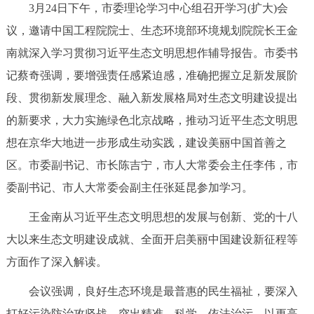
3月24日下午，市委理论学习中心组召开学习(扩大)会
决策公开
专题公开
议，邀请中国工程院院士、生态环境部环境规划院院长王金
政务服务
南就深入学习贯彻习近平生态文明思想作辅导报告。市委书
记蔡奇强调，要增强责任感紧迫感，准确把握立足新发展阶
个人服务
法人服务
部门服务
段、贯彻新发展理念、融入新发展格局对生态文明建设提出
的新要求，大力实施绿色北京战略，推动习近平生态文明思
便民服务
利企服务
投资项目
想在京华大地进一步形成生动实践，建设美丽中国首善之
区。市委副书记、市长陈吉宁，市人大常委会主任李伟，市
中介服务
阳光政务
委副书记、市人大常委会副主任张延昆参加学习。
政民互动
王金南从习近平生态文明思想的发展与创新、党的十八
大以来生态文明建设成就、全面开启美丽中国建设新征程等
12345网上接诉即办
我要咨询
我要建议
方面作了深入解读。
参与调查
在线访谈
图说互动
会议强调，良好生态环境是最普惠的民生福祉，要深入
打好污染防治攻坚战。突出精准、科学、依法治污，以更高