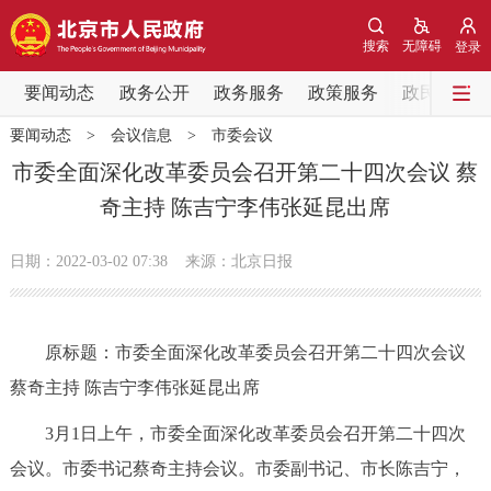
网站地图
搜索
无障碍
登录
要闻动态
要闻动态
政务公开
政务服务
政策服务
政民互动
要闻动态
>
会议信息
>
市委会议
党中央精神
国务院信息
中央部委动态
市委全面深化改革委员会召开第二十四次会议 蔡
奇主持 陈吉宁李伟张延昆出席
北京要闻
会议信息
部门动态
日期：2022-03-02 07:38
来源：北京日报
各区热点
政务公开
原标题：市委全面深化改革委员会召开第二十四次会议
蔡奇主持 陈吉宁李伟张延昆出席
市领导
机构职能
政策服务
3月1日上午，市委全面深化改革委员会召开第二十四次
政策兑现
政策解读
回应关切
会议。市委书记蔡奇主持会议。市委副书记、市长陈吉宁，