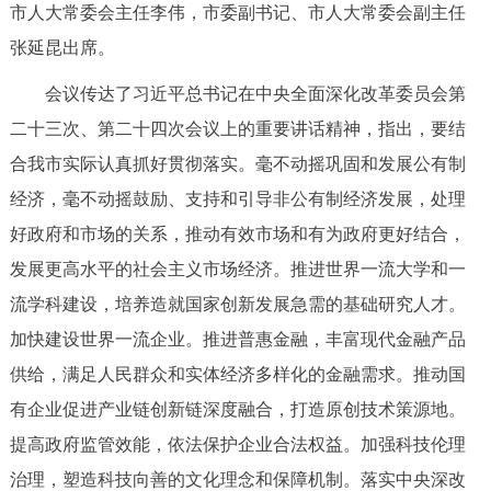
市人大常委会主任李伟，市委副书记、市人大常委会副主任
决策公开
专题公开
张延昆出席。
政务服务
会议传达了习近平总书记在中央全面深化改革委员会第
二十三次、第二十四次会议上的重要讲话精神，指出，要结
个人服务
法人服务
部门服务
合我市实际认真抓好贯彻落实。毫不动摇巩固和发展公有制
经济，毫不动摇鼓励、支持和引导非公有制经济发展，处理
便民服务
利企服务
投资项目
好政府和市场的关系，推动有效市场和有为政府更好结合，
发展更高水平的社会主义市场经济。推进世界一流大学和一
中介服务
阳光政务
流学科建设，培养造就国家创新发展急需的基础研究人才。
政民互动
加快建设世界一流企业。推进普惠金融，丰富现代金融产品
供给，满足人民群众和实体经济多样化的金融需求。推动国
12345网上接诉即办
我要咨询
我要建议
有企业促进产业链创新链深度融合，打造原创技术策源地。
提高政府监管效能，依法保护企业合法权益。加强科技伦理
参与调查
在线访谈
图说互动
治理，塑造科技向善的文化理念和保障机制。落实中央深改