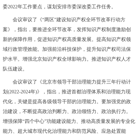
走进北京
委2022年工作要点，谋划安排市委深改委工作任务。
北京概况
十六区概览
人文北京
会议审议了《“两区”建设知识产权全环节改革行动方
案》，指出，要推进全环节改革，发挥知识产权制度激励创
绿色北京
图说北京
视频北京
新的保障作用，促进知识产权高质量发展。提高知识产权领
域行政管理效能。加强前沿科技保护，提升知识产权司法保
多语种
护水平。增强北京知识产权全球影响力。推进知识产权人才
ENGLISH
한국어
日本語
队伍建设。
会议审议了《北京市领导干部治理能力提升三年行动计
DEUTSCH
FRANÇAIS
РУССКИЙ ЯЗЫК
划(2022-2024年)》，指出，推进首都治理体系和治理能力现
代化，关键是提高各级领导干部的治理能力。要加强党的政
ESPAÑOL
العربية
PORTUGUÊS
治建设，不断提高政治判断力、政治领悟力、政治执行力。
增强保障“四个中心”功能建设能力、推动高质量发展的专业化
ITALIANO
能力、超大城市现代化治理能力和防范风险、应急处置能