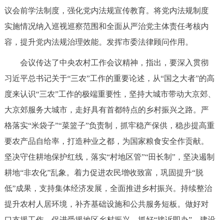
走进北京
议会前学法制度，强化党内法规宣传教育。将党内法规制度
实施情况纳入巡视巡察范围和全面从严治党主体责任考核内
北京概况
十六区概览
人文北京
容，提升党内法规治理效能。发挥市委法律顾问作用。
绿色北京
图说北京
视频北京
会议传达了中央农村工作会议精神，指出，要深入贯彻
习近平总书记关于“三农”工作的重要论述，从“国之大者”的高
多语种
度来认识“三农”工作的极端重要性，坚持大城市带动大京郊、
ENGLISH
한국어
日本語
大京郊服务大城市，走好具有首都特点的乡村振兴之路。严
格落实“米袋子”“菜篮子”负责制，抓牢稳产保供，稳步提高重
DEUTSCH
FRANÇAIS
РУССКИЙ ЯЗЫК
要农产品自给率，打造种业之都，为国家粮食安全作贡献。
坚决守住耕地保护红线，落实“村地区管”“田长制”，坚决遏制
ESPAÑOL
العربية
PORTUGUÊS
耕地“非农化”乱象。着力促进农民增收致富，巩固提升“脱
低”成果，支持集体经济发展，全面推进乡村振兴。持续整治
ITALIANO
提升农村人居环境，补齐基础设施和公共服务短板。做好对
口支援工作，促进受援地区乡村振兴。抓好“接诉即办”，建设