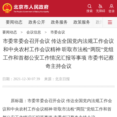
网站地图
搜索
无障碍
登录
要闻动态
要闻动态
政务公开
政务服务
政策服务
政民互动
要闻动态
>
会议信息
>
市委会议
党中央精神
国务院信息
中央部委动态
市委常委会召开会议 传达全国党内法规工作会议
和中央农村工作会议精神 听取市法检“两院”党组
北京要闻
会议信息
部门动态
工作和首都公安工作情况汇报等事项 市委书记蔡
奇主持会议
各区热点
政务公开
日期：2021-12-30 07:39
来源：北京日报
市领导
机构职能
政策服务
原标题：市委常委会召开会议 传达全国党内法规工作会
政策兑现
政策解读
回应关切
议和中央农村工作会议精神 听取市法检“两院”党组工作和首