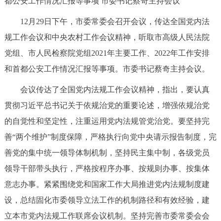
都公安工作情况汇报等事项 市委书记蔡奇主持会议
决策公开
专题公开
12月29日下午，市委常委会召开会议，传达全国党内法
政务服务
规工作会议和中央农村工作会议精神，听取市高级人民法院
党组、市人民检察院党组2021年主要工作、2022年工作安排
个人服务
法人服务
部门服务
和首都公安工作情况汇报等事项。市委书记蔡奇主持会议。
会议传达了全国党内法规工作会议精神，指出，要认真
便民服务
利企服务
投资项目
贯彻习近平总书记关于依规治党的重要论述，增强依规治党
的自觉性和坚定性，注重运用党内法规管党治党。要坚持完
中介服务
阳光政务
善“两个维护”制度保障，严格执行向党中央请示报告制度，完
政民互动
善党的集中统一领导体制机制，坚持民主集中制，各级党员
领导干部带头执行，严格按程序办事、按规则办事、按集体
12345网上接诉即办
我要咨询
我要建议
意志办事。紧紧围绕党和国家工作大局推进党内法规制度建
设，总结固化市委领导立法工作的机制路径和有效经验，建
参与调查
在线访谈
图说互动
立本市党内法规工作联席会议机制。坚持完善市委常委会会