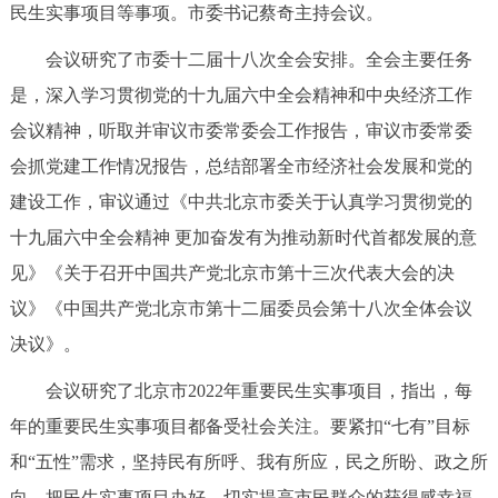
民生实事项目等事项。市委书记蔡奇主持会议。
决策公开
专题公开
会议研究了市委十二届十八次全会安排。全会主要任务
政务服务
是，深入学习贯彻党的十九届六中全会精神和中央经济工作
会议精神，听取并审议市委常委会工作报告，审议市委常委
个人服务
法人服务
部门服务
会抓党建工作情况报告，总结部署全市经济社会发展和党的
建设工作，审议通过《中共北京市委关于认真学习贯彻党的
便民服务
利企服务
投资项目
十九届六中全会精神 更加奋发有为推动新时代首都发展的意
见》《关于召开中国共产党北京市第十三次代表大会的决
中介服务
阳光政务
议》《中国共产党北京市第十二届委员会第十八次全体会议
政民互动
决议》。
12345网上接诉即办
我要咨询
我要建议
会议研究了北京市2022年重要民生实事项目，指出，每
年的重要民生实事项目都备受社会关注。要紧扣“七有”目标
参与调查
在线访谈
图说互动
和“五性”需求，坚持民有所呼、我有所应，民之所盼、政之所
向，把民生实事项目办好，切实提高市民群众的获得感幸福