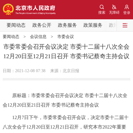
网站地图
搜索
无障碍
登录
要闻动态
要闻动态
政务公开
政务服务
政策服务
政民互动
要闻动态
>
会议信息
>
市委会议
党中央精神
国务院信息
中央部委动态
市委常委会召开会议决定 市委十二届十八次全会
12月20日至12月21日召开 市委书记蔡奇主持会议
北京要闻
会议信息
部门动态
日期：2021-12-08 07:38
来源：北京日报
各区热点
政务公开
原标题：市委常委会召开会议决定 市委十二届十八次全
会12月20日至21日召开 市委书记蔡奇主持会议
市领导
机构职能
政策服务
12月7日下午，市委常委会召开会议，决定市委十二届十
政策兑现
政策解读
回应关切
八次全会于12月20日至12月21日召开，研究本市2022年重要