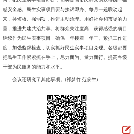
走进北京
感安全感。民生实事项目要与接诉即办、每月一题联动起
北京概况
十六区概览
人文北京
来，补短板、强弱项，推进主动治理。用好社会和市场的力
量，推进共建共治共享。将群众关注度高、获得感强的项目
绿色北京
图说北京
视频北京
继续作为民生实事项目，确保一年接着一年干。紧抓工作进
度，加强监督检查，切实抓好民生实事项目兑现。各级都要
多语种
把民生工作紧紧抓在手上，尽力而为、量力而行。提高各级
ENGLISH
한국어
日本語
干部为民服务的能力和水平。
会议还研究了其他事项。(祁梦竹 范俊生)
DEUTSCH
FRANÇAIS
РУССКИЙ ЯЗЫК
ESPAÑOL
العربية
PORTUGUÊS
ITALIANO