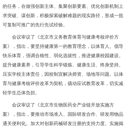
走进北京
的任务，在做强创新主体、集聚创新要素、优化创新机制上
求突破、谋创新，积极探索破解难题的现实路径，形成一批
北京概况
十六区概览
人文北京
可复制可推广的先行先试经验。
绿色北京
图说北京
视频北京
会议审议了《北京市义务教育体育与健康考核评价方
案》，指出，要坚持健康第一的教育理念，以体育人。倡导
多语种
快乐体育，强调合格性、弱化选拔性，推进健康校园建设。
ENGLISH
한국어
日本語
提升健康素养，引导学生科学锻炼、健康生活、终身坚持。
压实学校主体责任，因校制宜解决师资、场地等问题。以体
DEUTSCH
FRANÇAIS
РУССКИЙ ЯЗЫК
育与健康考核评价改革为契机，撬动应试教育改革，切实减
轻学生总体负担。
ESPAÑOL
العربية
PORTUGUÊS
会议审议了《北京市生物医药全产业链开放实施方
案》，指出，要推动市场准入、国际研发合作、研发用物品
ITALIANO
通关便利化。加大对创新药械研发注册的支持力度。实施揭