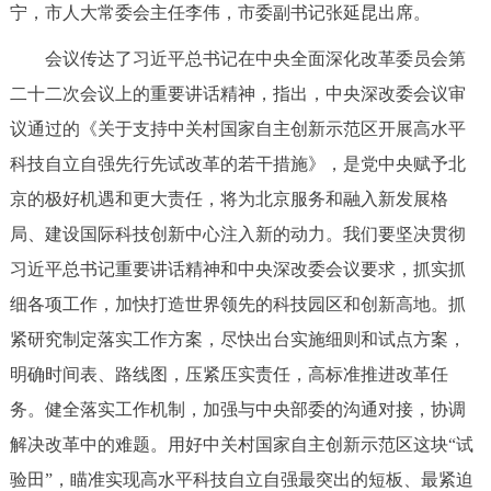
宁，市人大常委会主任李伟，市委副书记张延昆出席。
决策公开
专题公开
会议传达了习近平总书记在中央全面深化改革委员会第
政务服务
二十二次会议上的重要讲话精神，指出，中央深改委会议审
议通过的《关于支持中关村国家自主创新示范区开展高水平
个人服务
法人服务
部门服务
科技自立自强先行先试改革的若干措施》，是党中央赋予北
京的极好机遇和更大责任，将为北京服务和融入新发展格
便民服务
利企服务
投资项目
局、建设国际科技创新中心注入新的动力。我们要坚决贯彻
习近平总书记重要讲话精神和中央深改委会议要求，抓实抓
中介服务
阳光政务
细各项工作，加快打造世界领先的科技园区和创新高地。抓
政民互动
紧研究制定落实工作方案，尽快出台实施细则和试点方案，
明确时间表、路线图，压紧压实责任，高标准推进改革任
12345网上接诉即办
我要咨询
我要建议
务。健全落实工作机制，加强与中央部委的沟通对接，协调
解决改革中的难题。用好中关村国家自主创新示范区这块“试
参与调查
在线访谈
图说互动
验田”，瞄准实现高水平科技自立自强最突出的短板、最紧迫