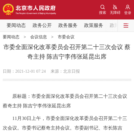
网站地图
搜索
无障碍
登录
要闻动态
要闻动态
政务公开
政务服务
政策服务
政民互动
要闻动态
>
会议信息
>
市委会议
党中央精神
国务院信息
中央部委动态
市委全面深化改革委员会召开第二十三次会议 蔡
奇主持 陈吉宁李伟张延昆出席
北京要闻
会议信息
部门动态
日期：2021-12-01 07:24
来源：北京日报
各区热点
政务公开
原标题：市委全面深化改革委员会召开第二十三次会议
蔡奇主持 陈吉宁李伟张延昆出席
市领导
机构职能
政策服务
11月30日上午，市委全面深化改革委员会召开第二十三
政策兑现
政策解读
回应关切
次会议。市委书记蔡奇主持会议。市委副书记、市长陈吉