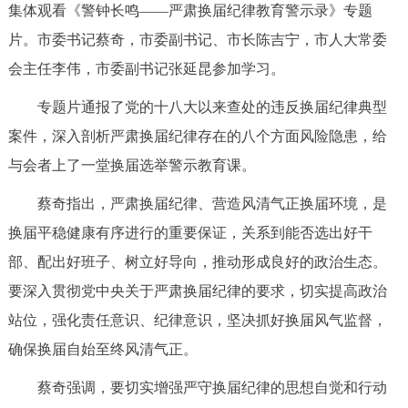
集体观看《警钟长鸣——严肃换届纪律教育警示录》专题
决策公开
专题公开
片。市委书记蔡奇，市委副书记、市长陈吉宁，市人大常委
政务服务
会主任李伟，市委副书记张延昆参加学习。
专题片通报了党的十八大以来查处的违反换届纪律典型
个人服务
法人服务
部门服务
案件，深入剖析严肃换届纪律存在的八个方面风险隐患，给
与会者上了一堂换届选举警示教育课。
便民服务
利企服务
投资项目
蔡奇指出，严肃换届纪律、营造风清气正换届环境，是
中介服务
阳光政务
换届平稳健康有序进行的重要保证，关系到能否选出好干
部、配出好班子、树立好导向，推动形成良好的政治生态。
政民互动
要深入贯彻党中央关于严肃换届纪律的要求，切实提高政治
12345网上接诉即办
我要咨询
我要建议
站位，强化责任意识、纪律意识，坚决抓好换届风气监督，
确保换届自始至终风清气正。
参与调查
在线访谈
图说互动
蔡奇强调，要切实增强严守换届纪律的思想自觉和行动