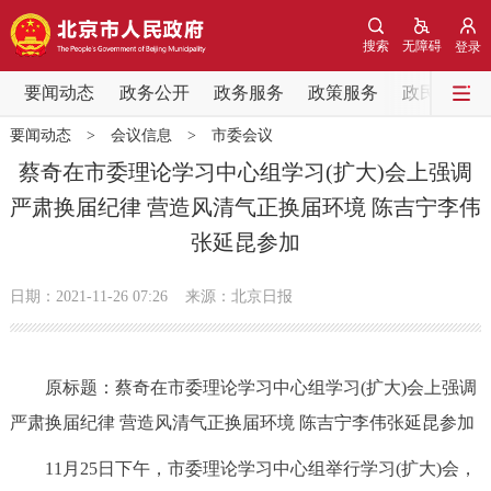
网站地图
搜索
无障碍
登录
要闻动态
要闻动态
政务公开
政务服务
政策服务
政民互动
要闻动态
>
会议信息
>
市委会议
党中央精神
国务院信息
中央部委动态
蔡奇在市委理论学习中心组学习(扩大)会上强调
严肃换届纪律 营造风清气正换届环境 陈吉宁李伟
北京要闻
会议信息
部门动态
张延昆参加
各区热点
日期：2021-11-26 07:26
来源：北京日报
政务公开
原标题：蔡奇在市委理论学习中心组学习(扩大)会上强调
市领导
机构职能
政策服务
严肃换届纪律 营造风清气正换届环境 陈吉宁李伟张延昆参加
政策兑现
政策解读
回应关切
11月25日下午，市委理论学习中心组举行学习(扩大)会，