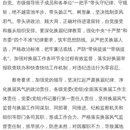
走进北京
自觉。市级领导班子成员和各单位“一把手”带头守纪律、守规
矩，绝不越雷池半步。带头扬正气、树形象，坚决抵制歪风
北京概况
十六区概览
人文北京
邪气。带头讲政治、顾大局，正确对待进退留转，自觉接受
和服从组织安排。要深化换届纪律教育，强化中央“十严禁”和
绿色北京
图说北京
视频北京
市委“四个不准”纪律要求，筑牢思想防线。从严把关换届人
选，严格政治标准，把牢廉洁底线，严防“带病提拔”“带病提
多语种
名”。加强对换届工作各环节全过程有效监督，落实好换届举
ENGLISH
한국어
日本語
报联查联办和快查快结工作机制，对违纪违法行为零容忍。
蔡奇要求，加强党的领导，坚决扛起严肃换届纪律、净
DEUTSCH
FRANÇAIS
РУССКИЙ ЯЗЫК
化换届风气的政治责任。各级党委(党组)全面落实换届工作主
体责任，党委(党组)书记履行第一责任人责任，坚持换届风气
ESPAÑOL
العربية
PORTUGUÊS
监督与换届工作同谋划、同部署、同推进。纪检监察机关和
ITALIANO
组织等部门各司其职，形成工作合力。严格落实换届风气监
督责任制，抓早抓小，防患未然，对因履职不力，导致属地