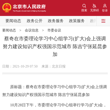
网站地图
搜索
无障碍
登录
要闻动态
要闻动态
政务公开
政务服务
政策服务
政民互动
要闻动态
>
会议信息
>
市委会议
党中央精神
国务院信息
中央部委动态
蔡奇在市委理论学习中心组学习(扩大)会上强调
努力建设知识产权强国示范城市 陈吉宁张延昆参
北京要闻
会议信息
部门动态
加
各区热点
日期：2021-10-29 07:50
来源：北京日报
政务公开
原标题：蔡奇在市委理论学习中心组学习(扩大)会上强调
市领导
机构职能
政策服务
努力建设知识产权强国示范城市 陈吉宁张延昆参加
政策兑现
政策解读
回应关切
10月28日下午，市委理论学习中心组举行学习(扩大)会，