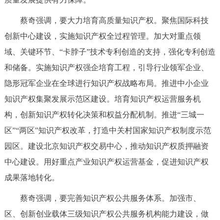
走进北京
蔡奇强调，要大力培育高质量知识产权。聚焦国际科技
北京概况
十六区概览
人文北京
创新中心建设，实施知识产权全过程管理。加大对重点领
域、关键环节、“卡脖子”技术专利创造的支持，强化专利创造
绿色北京
图说北京
视频北京
和储备。实施知识产权强企培育工程，引导行业领军企业、
隐形冠军企业在全球进行知识产权战略布局。推进中小企业
多语种
知识产权集聚发展示范区建设。培育知识产权运营服务机
ENGLISH
한국어
日本語
构，创新知识产权转化决策和权益分配机制。推进“三城一
区”“两区”知识产权改革，打造中关村国家知识产权制度示范
DEUTSCH
FRANÇAIS
РУССКИЙ ЯЗЫК
园区。建设北京知识产权交易中心，推动知识产权质押融资
中心建设。用好重点产业知识产权运营基金，促进知识产权
ESPAÑOL
العربية
PORTUGUÊS
成果落地转化。
ITALIANO
蔡奇强调，要完善知识产权公共服务体系。加强市、
区、创新创业载体三级知识产权公共服务机构能力建设，做