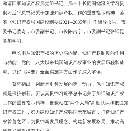
邀请国家知识产权局党组书记、局长申长雨围绕深入学习贯
决策公开
专题公开
彻习近平总书记关于加强知识产权工作的重要指示精神、落
政务服务
实《知识产权强国建设纲要(2021─2035年)》作辅导报告。市
委书记蔡奇，市委副书记、市长陈吉宁，市委副书记张延昆
个人服务
法人服务
部门服务
参加学习。
申长雨从知识产权的历史与内涵、知识产权制度的作用
便民服务
利企服务
投资项目
与功能、党的十八大以来我国知识产权事业的发展历程和成
就、抓好《纲要》全面实施等方面作了深入解读。
中介服务
阳光政务
蔡奇指出，创新是引领发展的第一动力，保护知识产权
政民互动
就是保护创新。要认真贯彻习近平总书记关于加强知识产权
12345网上接诉即办
我要咨询
我要建议
工作的重要指示精神，自觉站在“两个大局”高度认识和把握知
识产权工作，努力建设知识产权强国示范城市，打造知识产
参与调查
在线访谈
图说互动
权首善之区，为贯彻新发展理念、构建新发展格局、推动高
质量发展提供有力保障。