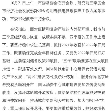
10月21日上午，市委常委会召开会议，研究前三季度全
决策公开
专题公开
市经济社会发展形势和今冬明春供电供暖保障工作方案等事
政务服务
项。市委书记蔡奇主持会议。
会议指出，面对疫情和复杂严峻的内外部环境，我市前
个人服务
法人服务
部门服务
三季度经济稳步恢复，成绩实属不易。四季度的工作承上启
下。要坚持稳中求进总基调，抓好2021年收官和2022年开局
便民服务
利企服务
投资项目
工作。既要确保完成全年目标任务，又要为2022年开局打好
基础，提前谋划储备政策和项目。“五子”联动要落在重大项目
中介服务
阳光政务
推进上，狠抓有效投资。国际科技创新中心建设要促进高精
政民互动
尖产业发展；“两区”建设突出抓好外资项目、服务保障北京证
券交易所顺利开市；国际消费中心城市建设要加强传统商圈
12345网上接诉即办
我要咨询
我要建议
改造、发挥环球影城外溢效应；供给侧结构性改革抓好投资
和消费双回升，推动城市更新和乡村振兴。加大“拔钉子”力
参与调查
在线访谈
图说互动
度，重点项目应开尽开。要更加注重质量效益，抓好稳增长