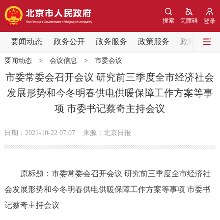
网站地图
搜索
无障碍
登录
要闻动态
要闻动态
政务公开
政务服务
政策服务
政民互动
要闻动态
>
会议信息
>
市委会议
党中央精神
国务院信息
中央部委动态
市委常委会召开会议 研究前三季度全市经济社会
发展形势和今冬明春供电供暖保障工作方案等事
北京要闻
会议信息
部门动态
项 市委书记蔡奇主持会议
各区热点
日期：2021-10-22 07:07
来源：北京日报
政务公开
原标题：市委常委会召开会议 研究前三季度全市经济社
市领导
机构职能
政策服务
会发展形势和今冬明春供电供暖保障工作方案等事项 市委书
政策兑现
政策解读
回应关切
记蔡奇主持会议