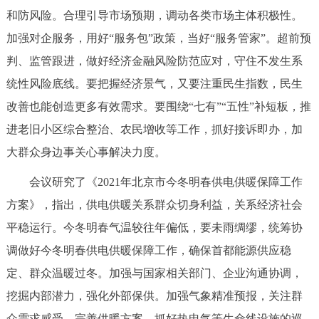
走进北京
和防风险。合理引导市场预期，调动各类市场主体积极性。
加强对企服务，用好“服务包”政策，当好“服务管家”。超前预
北京概况
十六区概览
人文北京
判、监管跟进，做好经济金融风险防范应对，守住不发生系
统性风险底线。要把握经济景气，又要注重民生指数，民生
绿色北京
图说北京
视频北京
改善也能创造更多有效需求。要围绕“七有”“五性”补短板，推
多语种
进老旧小区综合整治、农民增收等工作，抓好接诉即办，加
大群众身边事关心事解决力度。
ENGLISH
한국어
日本語
会议研究了《2021年北京市今冬明春供电供暖保障工作
DEUTSCH
FRANÇAIS
РУССКИЙ ЯЗЫК
方案》，指出，供电供暖关系群众切身利益，关系经济社会
平稳运行。今冬明春气温较往年偏低，要未雨绸缪，统筹协
ESPAÑOL
العربية
PORTUGUÊS
调做好今冬明春供电供暖保障工作，确保首都能源供应稳
定、群众温暖过冬。加强与国家相关部门、企业沟通协调，
ITALIANO
挖掘内部潜力，强化外部保供。加强气象精准预报，关注群
众需求感受，完善供暖方案。抓好热电气等生命线设施的巡