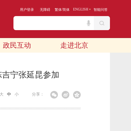
/
ENGLISH
用户登录
无障碍
繁体
简体
智能问答
政民互动
走进北京
陈吉宁张延昆参加
大
中
小
分享：