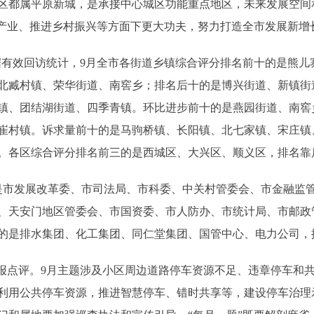
都属平原新城，是承接中心城区功能重点地区，未来发展空间
色产业、推进乡村振兴等方面下更大功夫，努力打造全市发展新增
有效回访统计，9月全市各街道乡镇综合评分排名前十的是熊儿
北臧村镇、荣华街道、南窖乡；排名后十的是博兴街道、新镇街
镇、团结湖街道、四季青镇。环比进步前十的是燕园街道、南窖
崔村镇。诉求量前十的是马驹桥镇、长阳镇、北七家镇、宋庄镇
。各区综合评分排名前三的是西城区、大兴区、顺义区，排名靠
市发展改革委、市司法局、市科委、中关村管委会、市金融监管
、天安门地区管委会、市国资委、市人防办、市统计局、市邮政
的是排水集团、化工集团、同仁堂集团、国管中心、电力公司，
点评。9月主题涉及小区周边道路停车资源不足、违章停车和
利用公共停车资源，推进智慧停车、错时共享等，建设停车治理