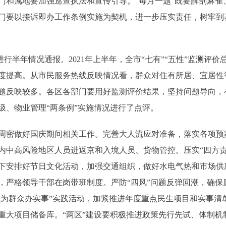
门和属地要加强巡查执法和宣传引导。“每月一题”既要解剖麻雀
门要以接诉即办工作条例实施为契机，进一步压实责任，树牢到
行半年情况通报。2021年上半年，全市“七有”“五性”监测评价
程度提高。从市民服务热线反映情况看，群众对住有所居、宜居
题反映较多。各区各部门要用好监测评价结果，坚持问题导向，
圾、物业管理“两条例”实施情况进行了点评。
密做好国庆期间相关工作。完善大人流应对准备，落实各项预
内中高风险地区人员进返京和入境人员、货物管控。压实“四方责
下安排好节日文化活动，加强交通组织，做好水电气热和市场供
，严格领导干部在岗带班制度。严防“四风”问题反弹回潮，确保
“我为群众办实事”实践活动，加紧推进年度重点民生项目和实事
实重大项目储备库。“两区”建设要积极推进政策先行先试、体制