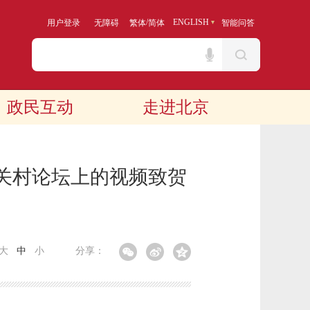
/
ENGLISH
用户登录
无障碍
繁体
简体
智能问答
政民互动
走进北京
中关村论坛上的视频致贺
大
中
小
分享：